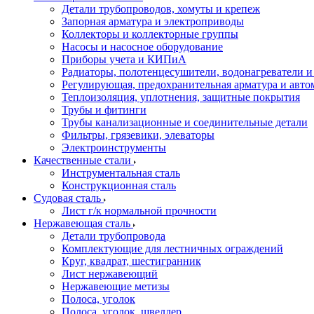
Детали трубопроводов, хомуты и крепеж
Запорная арматура и электроприводы
Коллекторы и коллекторные группы
Насосы и насосное оборудование
Приборы учета и КИПиА
Радиаторы, полотенцесушители, водонагреватели 
Регулирующая, предохранительная арматура и авто
Теплоизоляция, уплотнения, защитные покрытия
Трубы и фитинги
Трубы канализационные и соединительные детали
Фильтры, грязевики, элеваторы
Электроинструменты
Качественные стали
Инструментальная сталь
Конструкционная сталь
Судовая сталь
Лист г/к нормальной прочности
Нержавеющая сталь
Детали трубопровода
Комплектующие для лестничных ограждений
Круг, квадрат, шестигранник
Лист нержавеющий
Нержавеющие метизы
Полоса, уголок
Полоса, уголок, швеллер