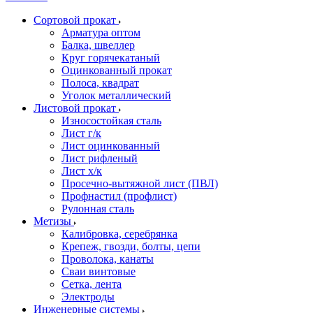
Сортовой прокат
Арматура оптом
Балка, швеллер
Круг горячекатаный
Оцинкованный прокат
Полоса, квадрат
Уголок металлический
Листовой прокат
Износостойкая сталь
Лист г/к
Лист оцинкованный
Лист рифленый
Лист х/к
Просечно-вытяжной лист (ПВЛ)
Профнастил (профлист)
Рулонная сталь
Метизы
Калибровка, серебрянка
Крепеж, гвозди, болты, цепи
Проволока, канаты
Сваи винтовые
Сетка, лента
Электроды
Инженерные системы