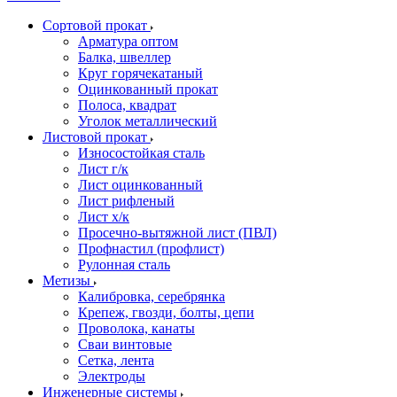
Сортовой прокат
Арматура оптом
Балка, швеллер
Круг горячекатаный
Оцинкованный прокат
Полоса, квадрат
Уголок металлический
Листовой прокат
Износостойкая сталь
Лист г/к
Лист оцинкованный
Лист рифленый
Лист х/к
Просечно-вытяжной лист (ПВЛ)
Профнастил (профлист)
Рулонная сталь
Метизы
Калибровка, серебрянка
Крепеж, гвозди, болты, цепи
Проволока, канаты
Сваи винтовые
Сетка, лента
Электроды
Инженерные системы