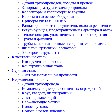
Детали трубопроводов, хомуты и крепеж
Запорная арматура и электроприводы
Коллекторы и коллекторные группы
Насосы и насосное оборудование
Приборы учета и КИПиА
Радиаторы, полотенцесушители, водонагреватели 
Регулирующая, предохранительная арматура и авто
Теплоизоляция, уплотнения, защитные покрытия
Трубы и фитинги
Трубы канализационные и соединительные детали
Фильтры, грязевики, элеваторы
Электроинструменты
Качественные стали
Инструментальная сталь
Конструкционная сталь
Судовая сталь
Лист г/к нормальной прочности
Нержавеющая сталь
Детали трубопровода
Комплектующие для лестничных ограждений
Круг, квадрат, шестигранник
Лист нержавеющий
Нержавеющие метизы
Полоса, уголок
Полоса, уголок, швеллер