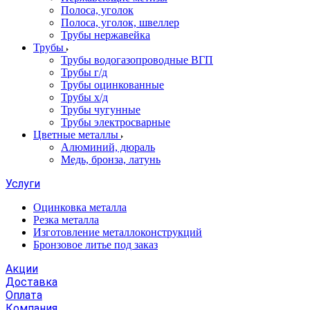
Полоса, уголок
Полоса, уголок, швеллер
Трубы нержавейка
Трубы
Трубы водогазопроводные ВГП
Трубы г/д
Трубы оцинкованные
Трубы х/д
Трубы чугунные
Трубы электросварные
Цветные металлы
Алюминий, дюраль
Медь, бронза, латунь
Услуги
Оцинковка металла
Резка металла
Изготовление металлоконструкций
Бронзовое литье под заказ
Акции
Доставка
Оплата
Компания