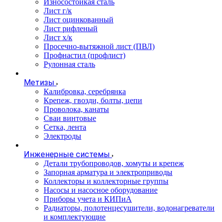
Износостойкая сталь
Лист г/к
Лист оцинкованный
Лист рифленый
Лист х/к
Просечно-вытяжной лист (ПВЛ)
Профнастил (профлист)
Рулонная сталь
Метизы
Калибровка, серебрянка
Крепеж, гвозди, болты, цепи
Проволока, канаты
Сваи винтовые
Сетка, лента
Электроды
Инженерные системы
Детали трубопроводов, хомуты и крепеж
Запорная арматура и электроприводы
Коллекторы и коллекторные группы
Насосы и насосное оборудование
Приборы учета и КИПиА
Радиаторы, полотенцесушители, водонагреватели
и комплектующие