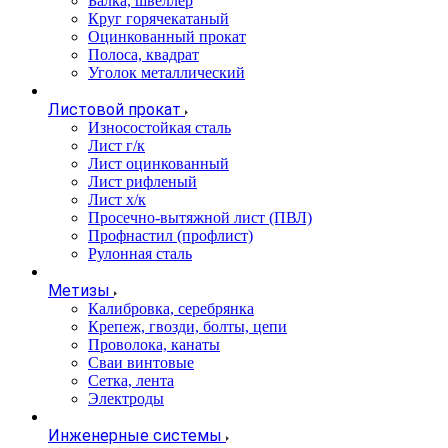
Балка, швеллер
Круг горячекатаный
Оцинкованный прокат
Полоса, квадрат
Уголок металлический
Листовой прокат
Износостойкая сталь
Лист г/к
Лист оцинкованный
Лист рифленый
Лист х/к
Просечно-вытяжной лист (ПВЛ)
Профнастил (профлист)
Рулонная сталь
Метизы
Калибровка, серебрянка
Крепеж, гвозди, болты, цепи
Проволока, канаты
Сваи винтовые
Сетка, лента
Электроды
Инженерные системы