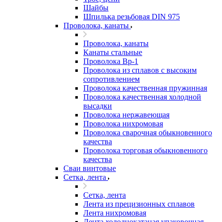
Шайбы
Шпилька резьбовая DIN 975
Проволока, канаты
Проволока, канаты
Канаты стальные
Проволока Вр-1
Проволока из сплавов с высоким
сопротивлением
Проволока качественная пружинная
Проволока качественная холодной
высадки
Проволока нержавеющая
Проволока нихромовая
Проволока сварочная обыкновенного
качества
Проволока торговая обыкновенного
качества
Сваи винтовые
Сетка, лента
Сетка, лента
Лента из прецизионных сплавов
Лента нихромовая
Лента холоднокатаная упаковочная