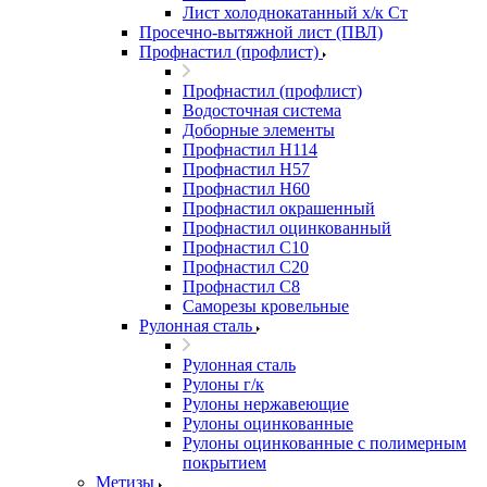
Лист холоднокатанный х/к Ст
Просечно-вытяжной лист (ПВЛ)
Профнастил (профлист)
Профнастил (профлист)
Водосточная система
Доборные элементы
Профнастил Н114
Профнастил Н57
Профнастил Н60
Профнастил окрашенный
Профнастил оцинкованный
Профнастил С10
Профнастил С20
Профнастил С8
Саморезы кровельные
Рулонная сталь
Рулонная сталь
Рулоны г/к
Рулоны нержавеющие
Рулоны оцинкованные
Рулоны оцинкованные с полимерным
покрытием
Метизы