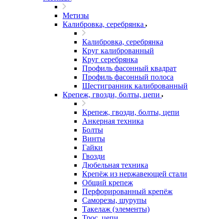
Метизы
Калибровка, серебрянка
Калибровка, серебрянка
Круг калиброванный
Круг серебрянка
Профиль фасонный квадрат
Профиль фасонный полоса
Шестигранник калиброванный
Крепеж, гвозди, болты, цепи
Крепеж, гвозди, болты, цепи
Анкерная техника
Болты
Винты
Гайки
Гвозди
Дюбельная техника
Крепёж из нержавеющей стали
Общий крепеж
Перфорированный крепёж
Саморезы, шурупы
Такелаж (элементы)
Трос, цепи