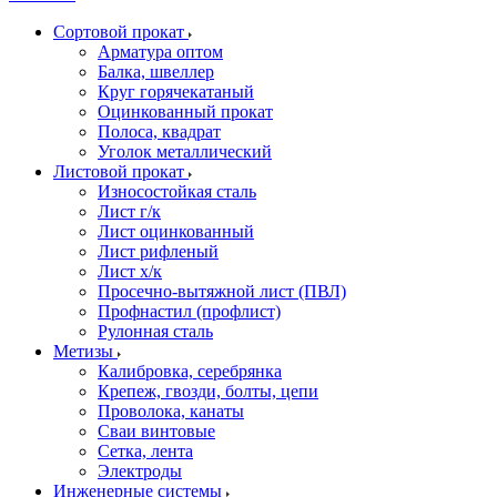
Сортовой прокат
Арматура оптом
Балка, швеллер
Круг горячекатаный
Оцинкованный прокат
Полоса, квадрат
Уголок металлический
Листовой прокат
Износостойкая сталь
Лист г/к
Лист оцинкованный
Лист рифленый
Лист х/к
Просечно-вытяжной лист (ПВЛ)
Профнастил (профлист)
Рулонная сталь
Метизы
Калибровка, серебрянка
Крепеж, гвозди, болты, цепи
Проволока, канаты
Сваи винтовые
Сетка, лента
Электроды
Инженерные системы