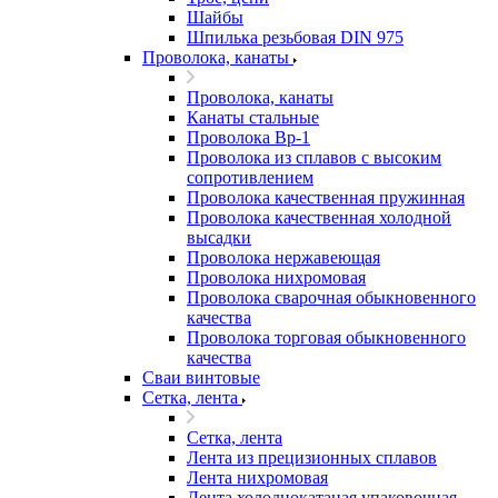
Шайбы
Шпилька резьбовая DIN 975
Проволока, канаты
Проволока, канаты
Канаты стальные
Проволока Вр-1
Проволока из сплавов с высоким
сопротивлением
Проволока качественная пружинная
Проволока качественная холодной
высадки
Проволока нержавеющая
Проволока нихромовая
Проволока сварочная обыкновенного
качества
Проволока торговая обыкновенного
качества
Сваи винтовые
Сетка, лента
Сетка, лента
Лента из прецизионных сплавов
Лента нихромовая
Лента холоднокатаная упаковочная