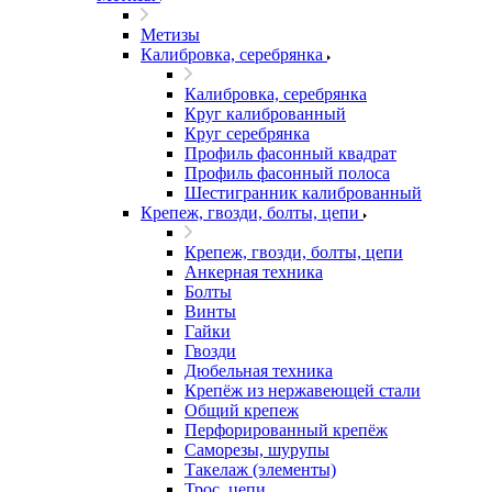
Метизы
Калибровка, серебрянка
Калибровка, серебрянка
Круг калиброванный
Круг серебрянка
Профиль фасонный квадрат
Профиль фасонный полоса
Шестигранник калиброванный
Крепеж, гвозди, болты, цепи
Крепеж, гвозди, болты, цепи
Анкерная техника
Болты
Винты
Гайки
Гвозди
Дюбельная техника
Крепёж из нержавеющей стали
Общий крепеж
Перфорированный крепёж
Саморезы, шурупы
Такелаж (элементы)
Трос, цепи