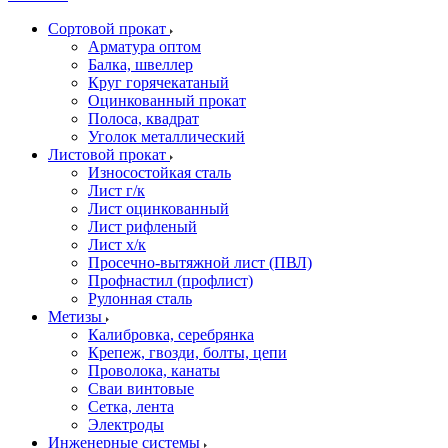
Сортовой прокат
Арматура оптом
Балка, швеллер
Круг горячекатаный
Оцинкованный прокат
Полоса, квадрат
Уголок металлический
Листовой прокат
Износостойкая сталь
Лист г/к
Лист оцинкованный
Лист рифленый
Лист х/к
Просечно-вытяжной лист (ПВЛ)
Профнастил (профлист)
Рулонная сталь
Метизы
Калибровка, серебрянка
Крепеж, гвозди, болты, цепи
Проволока, канаты
Сваи винтовые
Сетка, лента
Электроды
Инженерные системы