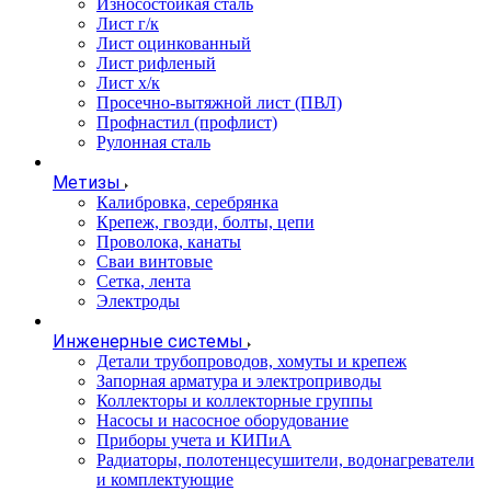
Износостойкая сталь
Лист г/к
Лист оцинкованный
Лист рифленый
Лист х/к
Просечно-вытяжной лист (ПВЛ)
Профнастил (профлист)
Рулонная сталь
Метизы
Калибровка, серебрянка
Крепеж, гвозди, болты, цепи
Проволока, канаты
Сваи винтовые
Сетка, лента
Электроды
Инженерные системы
Детали трубопроводов, хомуты и крепеж
Запорная арматура и электроприводы
Коллекторы и коллекторные группы
Насосы и насосное оборудование
Приборы учета и КИПиА
Радиаторы, полотенцесушители, водонагреватели
и комплектующие