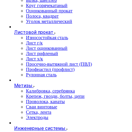
Балка, швеллер
Круг горячекатаный
Оцинкованный прокат
Полоса, квадрат
Уголок металлический
Листовой прокат
Износостойкая сталь
Лист г/к
Лист оцинкованный
Лист рифленый
Лист х/к
Просечно-вытяжной лист (ПВЛ)
Профнастил (профлист)
Рулонная сталь
Метизы
Калибровка, серебрянка
Крепеж, гвозди, болты, цепи
Проволока, канаты
Сваи винтовые
Сетка, лента
Электроды
Инженерные системы