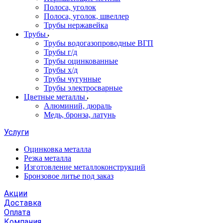
Полоса, уголок
Полоса, уголок, швеллер
Трубы нержавейка
Трубы
Трубы водогазопроводные ВГП
Трубы г/д
Трубы оцинкованные
Трубы х/д
Трубы чугунные
Трубы электросварные
Цветные металлы
Алюминий, дюраль
Медь, бронза, латунь
Услуги
Оцинковка металла
Резка металла
Изготовление металлоконструкций
Бронзовое литье под заказ
Акции
Доставка
Оплата
Компания