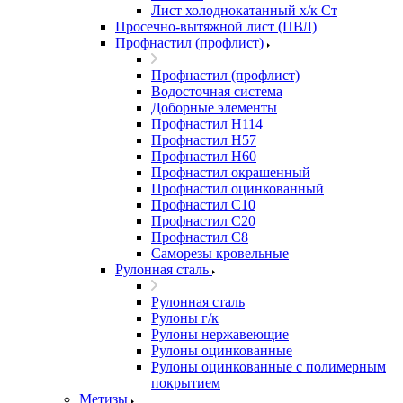
Лист холоднокатанный х/к Ст
Просечно-вытяжной лист (ПВЛ)
Профнастил (профлист)
Профнастил (профлист)
Водосточная система
Доборные элементы
Профнастил Н114
Профнастил Н57
Профнастил Н60
Профнастил окрашенный
Профнастил оцинкованный
Профнастил С10
Профнастил С20
Профнастил С8
Саморезы кровельные
Рулонная сталь
Рулонная сталь
Рулоны г/к
Рулоны нержавеющие
Рулоны оцинкованные
Рулоны оцинкованные с полимерным
покрытием
Метизы