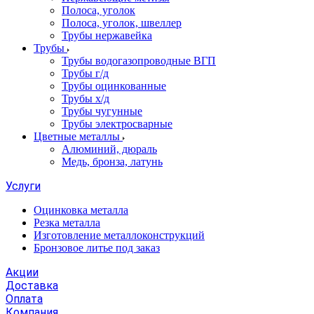
Полоса, уголок
Полоса, уголок, швеллер
Трубы нержавейка
Трубы
Трубы водогазопроводные ВГП
Трубы г/д
Трубы оцинкованные
Трубы х/д
Трубы чугунные
Трубы электросварные
Цветные металлы
Алюминий, дюраль
Медь, бронза, латунь
Услуги
Оцинковка металла
Резка металла
Изготовление металлоконструкций
Бронзовое литье под заказ
Акции
Доставка
Оплата
Компания