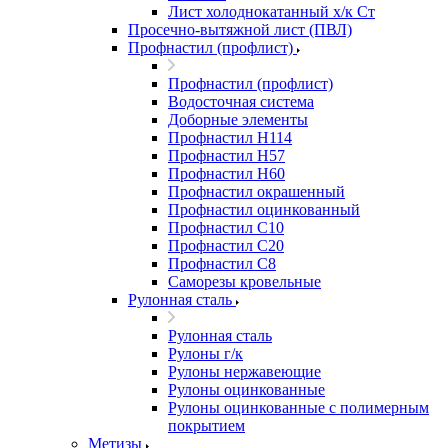
Лист холоднокатанный х/к Ст
Просечно-вытяжной лист (ПВЛ)
Профнастил (профлист)
Профнастил (профлист)
Водосточная система
Доборные элементы
Профнастил Н114
Профнастил Н57
Профнастил Н60
Профнастил окрашенный
Профнастил оцинкованный
Профнастил С10
Профнастил С20
Профнастил С8
Саморезы кровельные
Рулонная сталь
Рулонная сталь
Рулоны г/к
Рулоны нержавеющие
Рулоны оцинкованные
Рулоны оцинкованные с полимерным
покрытием
Метизы