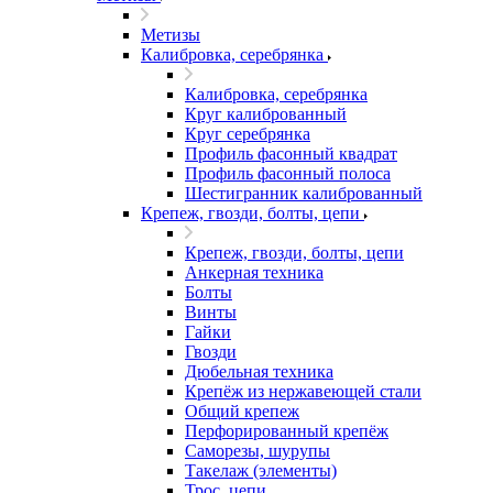
Метизы
Калибровка, серебрянка
Калибровка, серебрянка
Круг калиброванный
Круг серебрянка
Профиль фасонный квадрат
Профиль фасонный полоса
Шестигранник калиброванный
Крепеж, гвозди, болты, цепи
Крепеж, гвозди, болты, цепи
Анкерная техника
Болты
Винты
Гайки
Гвозди
Дюбельная техника
Крепёж из нержавеющей стали
Общий крепеж
Перфорированный крепёж
Саморезы, шурупы
Такелаж (элементы)
Трос, цепи