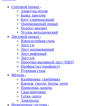
Сортовой прокат
Арматура оптом
Балка, швеллер
Круг горячекатаный
Оцинкованный прокат
Полоса, квадрат
Уголок металлический
Листовой прокат
Износостойкая сталь
Лист г/к
Лист оцинкованный
Лист рифленый
Лист х/к
Просечно-вытяжной лист (ПВЛ)
Профнастил (профлист)
Рулонная сталь
Метизы
Калибровка, серебрянка
Крепеж, гвозди, болты, цепи
Проволока, канаты
Сваи винтовые
Сетка, лента
Электроды
Инженерные системы