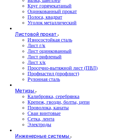
Балка, швеллер
Круг горячекатаный
Оцинкованный прокат
Полоса, квадрат
Уголок металлический
Листовой прокат
Износостойкая сталь
Лист г/к
Лист оцинкованный
Лист рифленый
Лист х/к
Просечно-вытяжной лист (ПВЛ)
Профнастил (профлист)
Рулонная сталь
Метизы
Калибровка, серебрянка
Крепеж, гвозди, болты, цепи
Проволока, канаты
Сваи винтовые
Сетка, лента
Электроды
Инженерные системы