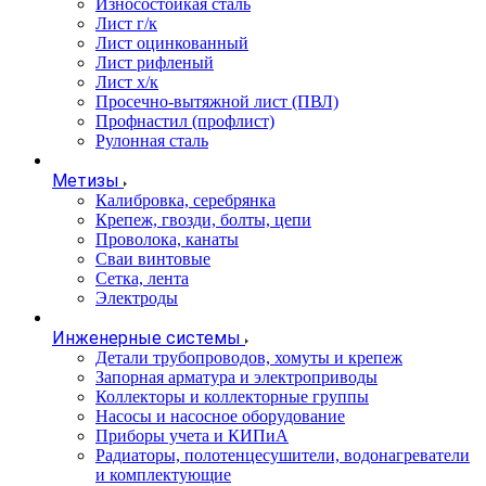
Износостойкая сталь
Лист г/к
Лист оцинкованный
Лист рифленый
Лист х/к
Просечно-вытяжной лист (ПВЛ)
Профнастил (профлист)
Рулонная сталь
Метизы
Калибровка, серебрянка
Крепеж, гвозди, болты, цепи
Проволока, канаты
Сваи винтовые
Сетка, лента
Электроды
Инженерные системы
Детали трубопроводов, хомуты и крепеж
Запорная арматура и электроприводы
Коллекторы и коллекторные группы
Насосы и насосное оборудование
Приборы учета и КИПиА
Радиаторы, полотенцесушители, водонагреватели
и комплектующие