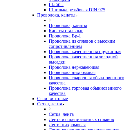
Шайбы
Шпилька резьбовая DIN 975
Проволока, канаты
Проволока, канаты
Канаты стальные
Проволока Вр-1
Проволока из сплавов с высоким
сопротивлением
Проволока качественная пружинная
Проволока качественная холодной
высадки
Проволока нержавеющая
Проволока нихромовая
Проволока сварочная обыкновенного
качества
Проволока торговая обыкновенного
качества
Сваи винтовые
Сетка, лента
Сетка, лента
Лента из прецизионных сплавов
Лента нихромовая
Лента холоднокатаная упаковочная