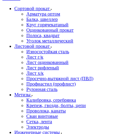
Сортовой прокат
Арматура оптом
Балка, швеллер
Круг горячекатаный
Оцинкованный прокат
Полоса, квадрат
Уголок металлический
Листовой прокат
Износостойкая сталь
Лист г/к
Лист оцинкованный
Лист рифленый
Лист х/к
Просечно-вытяжной лист (ПВЛ)
Профнастил (профлист)
Рулонная сталь
Метизы
Калибровка, серебрянка
Крепеж, гвозди, болты, цепи
Проволока, канаты
Сваи винтовые
Сетка, лента
Электроды
Инженерные системы