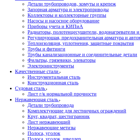
Детали трубопроводов, хомуты и крепеж
Запорная арматура и электроприводы
Коллекторы и коллекторные группы
Насосы и насосное оборудование
Приборы учета и КИПиА
Радиаторы, полотенцесушители, водонагреватели 
Регулирующая, предохранительная арматура и авто
Теплоизоляция, уплотнения, защитные покрытия
Трубы и фитинги
Трубы канализационные и соединительные детали
Фильтры, грязевики, элеваторы
Электроинструменты
Качественные стали
Инструментальная сталь
Конструкционная сталь
Судовая сталь
Лист г/к нормальной прочности
Нержавеющая сталь
Детали трубопровода
Комплектующие для лестничных ограждений
Круг, квадрат, шестигранник
Лист нержавеющий
Нержавеющие метизы
Полоса, уголок
Полоса, уголок, швеллер