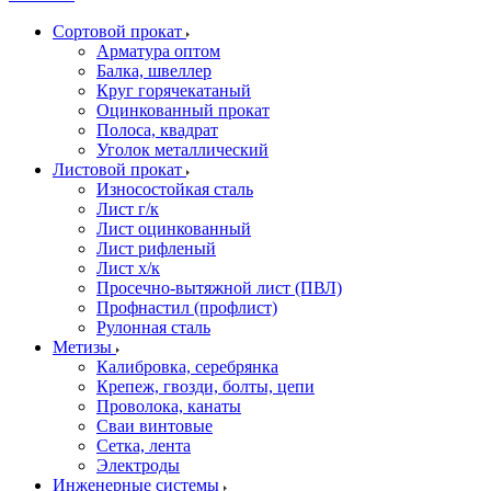
Сортовой прокат
Арматура оптом
Балка, швеллер
Круг горячекатаный
Оцинкованный прокат
Полоса, квадрат
Уголок металлический
Листовой прокат
Износостойкая сталь
Лист г/к
Лист оцинкованный
Лист рифленый
Лист х/к
Просечно-вытяжной лист (ПВЛ)
Профнастил (профлист)
Рулонная сталь
Метизы
Калибровка, серебрянка
Крепеж, гвозди, болты, цепи
Проволока, канаты
Сваи винтовые
Сетка, лента
Электроды
Инженерные системы