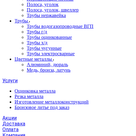
Полоса, уголок
Полоса, уголок, швеллер
Трубы нержавейка
Трубы
Трубы водогазопроводные ВГП
Трубы г/д
Трубы оцинкованные
Трубы х/д
Трубы чугунные
Трубы электросварные
Цветные металлы
Алюминий, дюраль
Медь, бронза, латунь
Услуги
Оцинковка металла
Резка металла
Изготовление металлоконструкций
Бронзовое литье под заказ
Акции
Доставка
Оплата
Компания