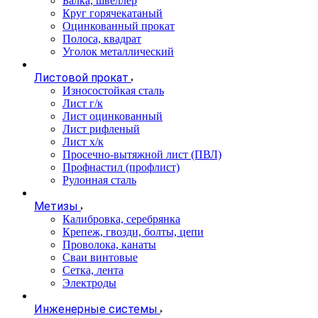
Балка, швеллер
Круг горячекатаный
Оцинкованный прокат
Полоса, квадрат
Уголок металлический
Листовой прокат
Износостойкая сталь
Лист г/к
Лист оцинкованный
Лист рифленый
Лист х/к
Просечно-вытяжной лист (ПВЛ)
Профнастил (профлист)
Рулонная сталь
Метизы
Калибровка, серебрянка
Крепеж, гвозди, болты, цепи
Проволока, канаты
Сваи винтовые
Сетка, лента
Электроды
Инженерные системы