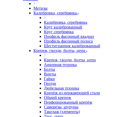
Метизы
Калибровка, серебрянка
Калибровка, серебрянка
Круг калиброванный
Круг серебрянка
Профиль фасонный квадрат
Профиль фасонный полоса
Шестигранник калиброванный
Крепеж, гвозди, болты, цепи
Крепеж, гвозди, болты, цепи
Анкерная техника
Болты
Винты
Гайки
Гвозди
Дюбельная техника
Крепёж из нержавеющей стали
Общий крепеж
Перфорированный крепёж
Саморезы, шурупы
Такелаж (элементы)
Трос, цепи