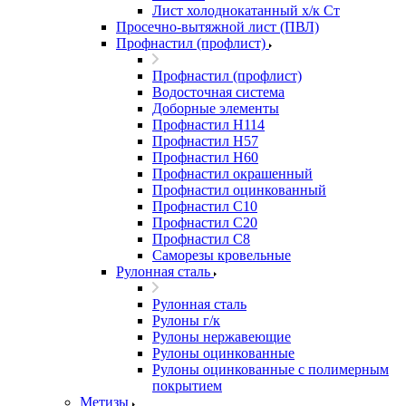
Лист холоднокатанный х/к Ст
Просечно-вытяжной лист (ПВЛ)
Профнастил (профлист)
Профнастил (профлист)
Водосточная система
Доборные элементы
Профнастил Н114
Профнастил Н57
Профнастил Н60
Профнастил окрашенный
Профнастил оцинкованный
Профнастил С10
Профнастил С20
Профнастил С8
Саморезы кровельные
Рулонная сталь
Рулонная сталь
Рулоны г/к
Рулоны нержавеющие
Рулоны оцинкованные
Рулоны оцинкованные с полимерным
покрытием
Метизы