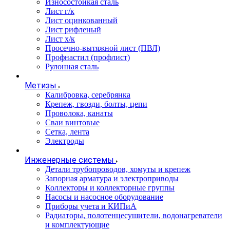
Износостойкая сталь
Лист г/к
Лист оцинкованный
Лист рифленый
Лист х/к
Просечно-вытяжной лист (ПВЛ)
Профнастил (профлист)
Рулонная сталь
Метизы
Калибровка, серебрянка
Крепеж, гвозди, болты, цепи
Проволока, канаты
Сваи винтовые
Сетка, лента
Электроды
Инженерные системы
Детали трубопроводов, хомуты и крепеж
Запорная арматура и электроприводы
Коллекторы и коллекторные группы
Насосы и насосное оборудование
Приборы учета и КИПиА
Радиаторы, полотенцесушители, водонагреватели
и комплектующие