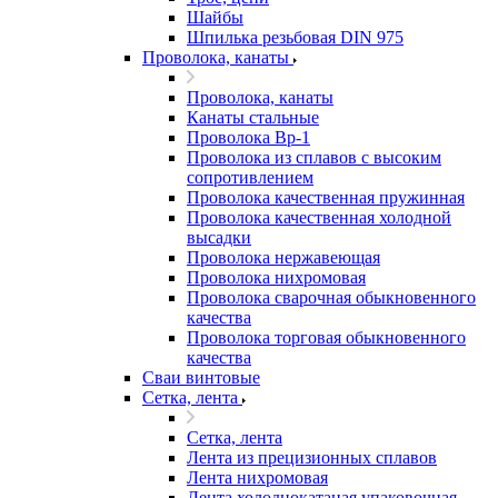
Шайбы
Шпилька резьбовая DIN 975
Проволока, канаты
Проволока, канаты
Канаты стальные
Проволока Вр-1
Проволока из сплавов с высоким
сопротивлением
Проволока качественная пружинная
Проволока качественная холодной
высадки
Проволока нержавеющая
Проволока нихромовая
Проволока сварочная обыкновенного
качества
Проволока торговая обыкновенного
качества
Сваи винтовые
Сетка, лента
Сетка, лента
Лента из прецизионных сплавов
Лента нихромовая
Лента холоднокатаная упаковочная