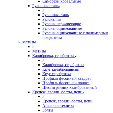
Саморезы кровельные
Рулонная сталь
Рулонная сталь
Рулоны г/к
Рулоны нержавеющие
Рулоны оцинкованные
Рулоны оцинкованные с полимерным
покрытием
Метизы
Метизы
Калибровка, серебрянка
Калибровка, серебрянка
Круг калиброванный
Круг серебрянка
Профиль фасонный квадрат
Профиль фасонный полоса
Шестигранник калиброванный
Крепеж, гвозди, болты, цепи
Крепеж, гвозди, болты, цепи
Анкерная техника
Болты