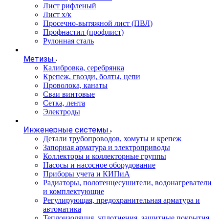
Лист рифленый
Лист х/к
Просечно-вытяжной лист (ПВЛ)
Профнастил (профлист)
Рулонная сталь
Метизы
Калибровка, серебрянка
Крепеж, гвозди, болты, цепи
Проволока, канаты
Сваи винтовые
Сетка, лента
Электроды
Инженерные системы
Детали трубопроводов, хомуты и крепеж
Запорная арматура и электроприводы
Коллекторы и коллекторные группы
Насосы и насосное оборудование
Приборы учета и КИПиА
Радиаторы, полотенцесушители, водонагреватели
и комплектующие
Регулирующая, предохранительная арматура и
автоматика
Теплоизоляция, уплотнения, защитные покрытия