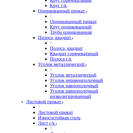
Круг горячекатаный
Круг г/к
Оцинкованный прокат
Оцинкованный прокат
Круг оцинкованный
Труба оцинкованная
Полоса, квадрат
Полоса, квадрат
Квадрат горячекатаный
Полоса г/к
Уголок металлический
Уголок металлический
Уголок неравнополочный
Уголок равнополочный
Уголок равнополочный
низколегированный
Листовой прокат
Листовой прокат
Износостойкая сталь
Лист г/к