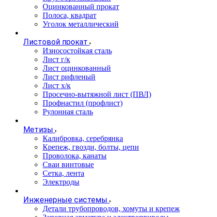
Оцинкованный прокат
Полоса, квадрат
Уголок металлический
Листовой прокат
Износостойкая сталь
Лист г/к
Лист оцинкованный
Лист рифленый
Лист х/к
Просечно-вытяжной лист (ПВЛ)
Профнастил (профлист)
Рулонная сталь
Метизы
Калибровка, серебрянка
Крепеж, гвозди, болты, цепи
Проволока, канаты
Сваи винтовые
Сетка, лента
Электроды
Инженерные системы
Детали трубопроводов, хомуты и крепеж