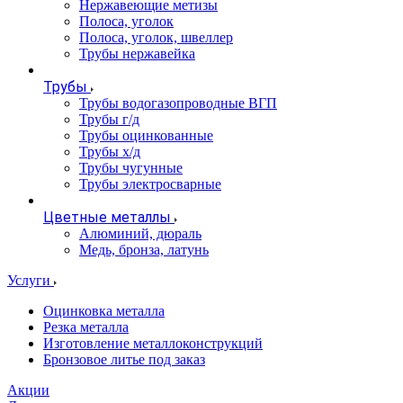
Нержавеющие метизы
Полоса, уголок
Полоса, уголок, швеллер
Трубы нержавейка
Трубы
Трубы водогазопроводные ВГП
Трубы г/д
Трубы оцинкованные
Трубы х/д
Трубы чугунные
Трубы электросварные
Цветные металлы
Алюминий, дюраль
Медь, бронза, латунь
Услуги
Оцинковка металла
Резка металла
Изготовление металлоконструкций
Бронзовое литье под заказ
Акции