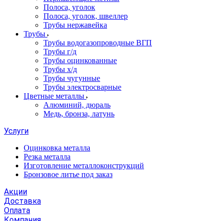
Полоса, уголок
Полоса, уголок, швеллер
Трубы нержавейка
Трубы
Трубы водогазопроводные ВГП
Трубы г/д
Трубы оцинкованные
Трубы х/д
Трубы чугунные
Трубы электросварные
Цветные металлы
Алюминий, дюраль
Медь, бронза, латунь
Услуги
Оцинковка металла
Резка металла
Изготовление металлоконструкций
Бронзовое литье под заказ
Акции
Доставка
Оплата
Компания