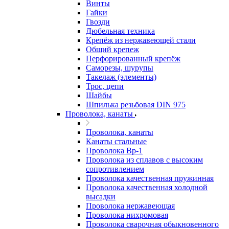
Винты
Гайки
Гвозди
Дюбельная техника
Крепёж из нержавеющей стали
Общий крепеж
Перфорированный крепёж
Саморезы, шурупы
Такелаж (элементы)
Трос, цепи
Шайбы
Шпилька резьбовая DIN 975
Проволока, канаты
Проволока, канаты
Канаты стальные
Проволока Вр-1
Проволока из сплавов с высоким
сопротивлением
Проволока качественная пружинная
Проволока качественная холодной
высадки
Проволока нержавеющая
Проволока нихромовая
Проволока сварочная обыкновенного