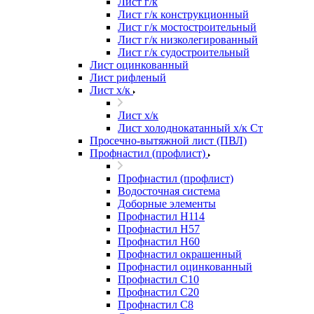
Лист г/к
Лист г/к конструкционный
Лист г/к мостостроительный
Лист г/к низколегированный
Лист г/к судостроительный
Лист оцинкованный
Лист рифленый
Лист х/к
Лист х/к
Лист холоднокатанный х/к Ст
Просечно-вытяжной лист (ПВЛ)
Профнастил (профлист)
Профнастил (профлист)
Водосточная система
Доборные элементы
Профнастил Н114
Профнастил Н57
Профнастил Н60
Профнастил окрашенный
Профнастил оцинкованный
Профнастил С10
Профнастил С20
Профнастил С8