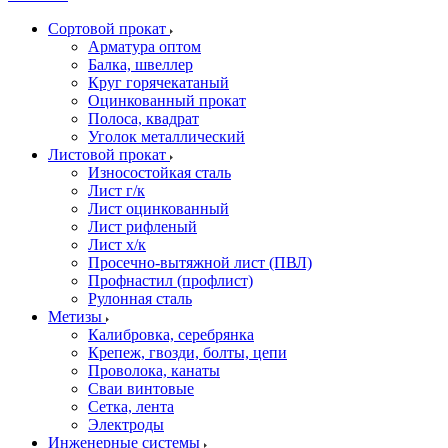
Сортовой прокат
Арматура оптом
Балка, швеллер
Круг горячекатаный
Оцинкованный прокат
Полоса, квадрат
Уголок металлический
Листовой прокат
Износостойкая сталь
Лист г/к
Лист оцинкованный
Лист рифленый
Лист х/к
Просечно-вытяжной лист (ПВЛ)
Профнастил (профлист)
Рулонная сталь
Метизы
Калибровка, серебрянка
Крепеж, гвозди, болты, цепи
Проволока, канаты
Сваи винтовые
Сетка, лента
Электроды
Инженерные системы