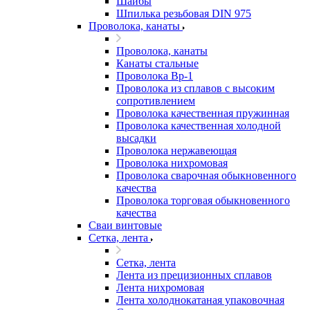
Шайбы
Шпилька резьбовая DIN 975
Проволока, канаты
Проволока, канаты
Канаты стальные
Проволока Вр-1
Проволока из сплавов с высоким
сопротивлением
Проволока качественная пружинная
Проволока качественная холодной
высадки
Проволока нержавеющая
Проволока нихромовая
Проволока сварочная обыкновенного
качества
Проволока торговая обыкновенного
качества
Сваи винтовые
Сетка, лента
Сетка, лента
Лента из прецизионных сплавов
Лента нихромовая
Лента холоднокатаная упаковочная