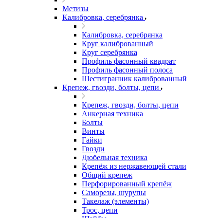
Метизы
Калибровка, серебрянка
Калибровка, серебрянка
Круг калиброванный
Круг серебрянка
Профиль фасонный квадрат
Профиль фасонный полоса
Шестигранник калиброванный
Крепеж, гвозди, болты, цепи
Крепеж, гвозди, болты, цепи
Анкерная техника
Болты
Винты
Гайки
Гвозди
Дюбельная техника
Крепёж из нержавеющей стали
Общий крепеж
Перфорированный крепёж
Саморезы, шурупы
Такелаж (элементы)
Трос, цепи