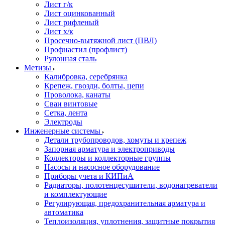
Лист г/к
Лист оцинкованный
Лист рифленый
Лист х/к
Просечно-вытяжной лист (ПВЛ)
Профнастил (профлист)
Рулонная сталь
Метизы
Калибровка, серебрянка
Крепеж, гвозди, болты, цепи
Проволока, канаты
Сваи винтовые
Сетка, лента
Электроды
Инженерные системы
Детали трубопроводов, хомуты и крепеж
Запорная арматура и электроприводы
Коллекторы и коллекторные группы
Насосы и насосное оборудование
Приборы учета и КИПиА
Радиаторы, полотенцесушители, водонагреватели
и комплектующие
Регулирующая, предохранительная арматура и
автоматика
Теплоизоляция, уплотнения, защитные покрытия