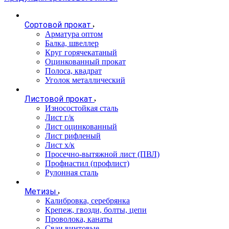
Сортовой прокат
Арматура оптом
Балка, швеллер
Круг горячекатаный
Оцинкованный прокат
Полоса, квадрат
Уголок металлический
Листовой прокат
Износостойкая сталь
Лист г/к
Лист оцинкованный
Лист рифленый
Лист х/к
Просечно-вытяжной лист (ПВЛ)
Профнастил (профлист)
Рулонная сталь
Метизы
Калибровка, серебрянка
Крепеж, гвозди, болты, цепи
Проволока, канаты
Сваи винтовые