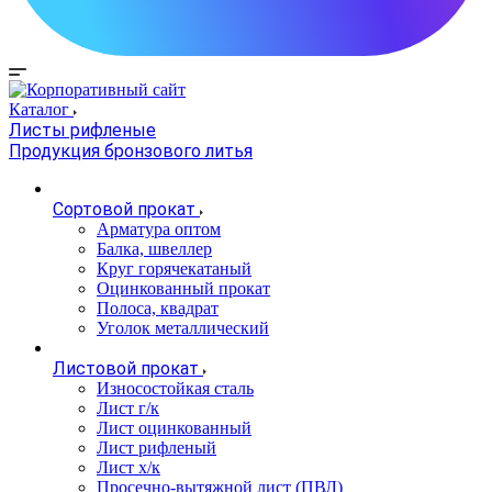
Каталог
Листы рифленые
Продукция бронзового литья
Сортовой прокат
Арматура оптом
Балка, швеллер
Круг горячекатаный
Оцинкованный прокат
Полоса, квадрат
Уголок металлический
Листовой прокат
Износостойкая сталь
Лист г/к
Лист оцинкованный
Лист рифленый
Лист х/к
Просечно-вытяжной лист (ПВЛ)