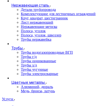
Нержавеющая сталь
Детали трубопровода
Комплектующие для лестничных ограждений
Круг, квадрат, шестигранник
Лист нержавеющий
Нержавеющие метизы
Полоса, уголок
Полоса, уголок, швеллер
Трубы нержавейка
Трубы
Трубы водогазопроводные ВГП
Трубы г/д
Трубы оцинкованные
Трубы х/д
Трубы чугунные
Трубы электросварные
Цветные металлы
Алюминий, дюраль
Медь, бронза, латунь
Услуги