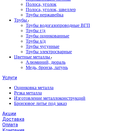
Полоса, уголок
Полоса, уголок, швеллер
Трубы нержавейка
Трубы
Трубы водогазопроводные ВГП
Трубы г/д
Трубы оцинкованные
Трубы х/д
Трубы чугунные
Трубы электросварные
Цветные металлы
Алюминий, дюраль
Медь, бронза, латунь
Услуги
Оцинковка металла
Резка металла
Изготовление металлоконструкций
Бронзовое литье под заказ
Акции
Доставка
Оплата
Компания