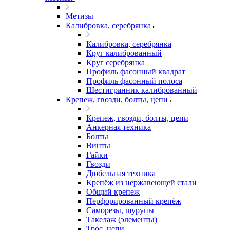
Метизы
Калибровка, серебрянка
Калибровка, серебрянка
Круг калиброванный
Круг серебрянка
Профиль фасонный квадрат
Профиль фасонный полоса
Шестигранник калиброванный
Крепеж, гвозди, болты, цепи
Крепеж, гвозди, болты, цепи
Анкерная техника
Болты
Винты
Гайки
Гвозди
Дюбельная техника
Крепёж из нержавеющей стали
Общий крепеж
Перфорированный крепёж
Саморезы, шурупы
Такелаж (элементы)
Трос, цепи