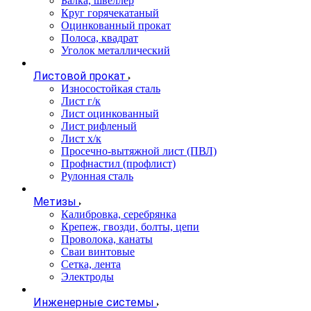
Балка, швеллер
Круг горячекатаный
Оцинкованный прокат
Полоса, квадрат
Уголок металлический
Листовой прокат
Износостойкая сталь
Лист г/к
Лист оцинкованный
Лист рифленый
Лист х/к
Просечно-вытяжной лист (ПВЛ)
Профнастил (профлист)
Рулонная сталь
Метизы
Калибровка, серебрянка
Крепеж, гвозди, болты, цепи
Проволока, канаты
Сваи винтовые
Сетка, лента
Электроды
Инженерные системы