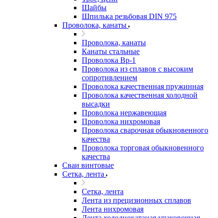
Шайбы
Шпилька резьбовая DIN 975
Проволока, канаты
Проволока, канаты
Канаты стальные
Проволока Вр-1
Проволока из сплавов с высоким
сопротивлением
Проволока качественная пружинная
Проволока качественная холодной
высадки
Проволока нержавеющая
Проволока нихромовая
Проволока сварочная обыкновенного
качества
Проволока торговая обыкновенного
качества
Сваи винтовые
Сетка, лента
Сетка, лента
Лента из прецизионных сплавов
Лента нихромовая
Лента холоднокатаная упаковочная