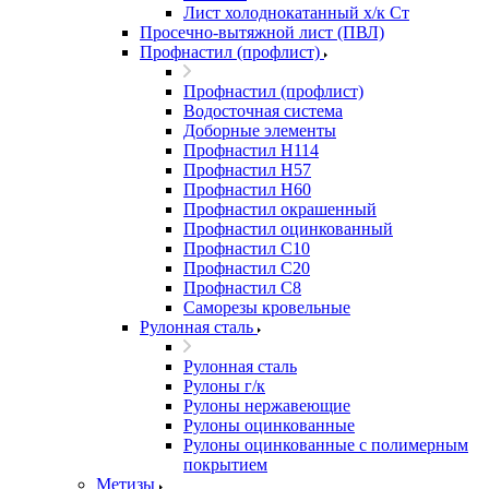
Лист холоднокатанный х/к Ст
Просечно-вытяжной лист (ПВЛ)
Профнастил (профлист)
Профнастил (профлист)
Водосточная система
Доборные элементы
Профнастил Н114
Профнастил Н57
Профнастил Н60
Профнастил окрашенный
Профнастил оцинкованный
Профнастил С10
Профнастил С20
Профнастил С8
Саморезы кровельные
Рулонная сталь
Рулонная сталь
Рулоны г/к
Рулоны нержавеющие
Рулоны оцинкованные
Рулоны оцинкованные с полимерным
покрытием
Метизы