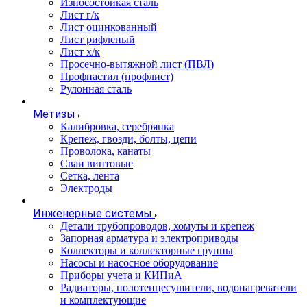
Износостойкая сталь
Лист г/к
Лист оцинкованный
Лист рифленый
Лист х/к
Просечно-вытяжной лист (ПВЛ)
Профнастил (профлист)
Рулонная сталь
Метизы
Калибровка, серебрянка
Крепеж, гвозди, болты, цепи
Проволока, канаты
Сваи винтовые
Сетка, лента
Электроды
Инженерные системы
Детали трубопроводов, хомуты и крепеж
Запорная арматура и электроприводы
Коллекторы и коллекторные группы
Насосы и насосное оборудование
Приборы учета и КИПиА
Радиаторы, полотенцесушители, водонагреватели
и комплектующие