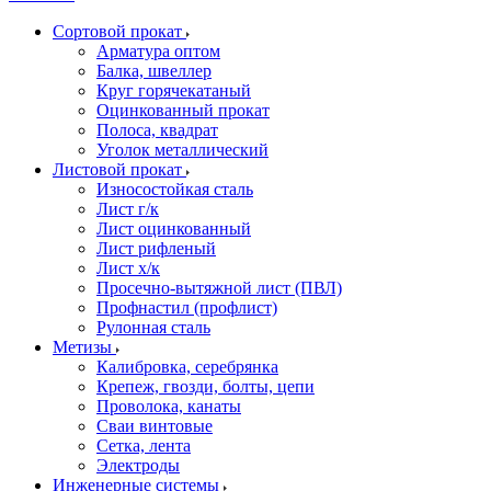
Сортовой прокат
Арматура оптом
Балка, швеллер
Круг горячекатаный
Оцинкованный прокат
Полоса, квадрат
Уголок металлический
Листовой прокат
Износостойкая сталь
Лист г/к
Лист оцинкованный
Лист рифленый
Лист х/к
Просечно-вытяжной лист (ПВЛ)
Профнастил (профлист)
Рулонная сталь
Метизы
Калибровка, серебрянка
Крепеж, гвозди, болты, цепи
Проволока, канаты
Сваи винтовые
Сетка, лента
Электроды
Инженерные системы