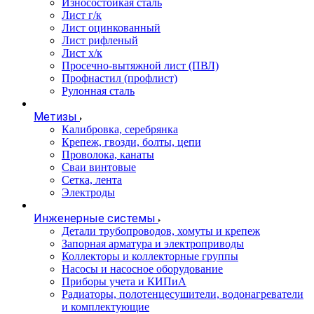
Износостойкая сталь
Лист г/к
Лист оцинкованный
Лист рифленый
Лист х/к
Просечно-вытяжной лист (ПВЛ)
Профнастил (профлист)
Рулонная сталь
Метизы
Калибровка, серебрянка
Крепеж, гвозди, болты, цепи
Проволока, канаты
Сваи винтовые
Сетка, лента
Электроды
Инженерные системы
Детали трубопроводов, хомуты и крепеж
Запорная арматура и электроприводы
Коллекторы и коллекторные группы
Насосы и насосное оборудование
Приборы учета и КИПиА
Радиаторы, полотенцесушители, водонагреватели
и комплектующие