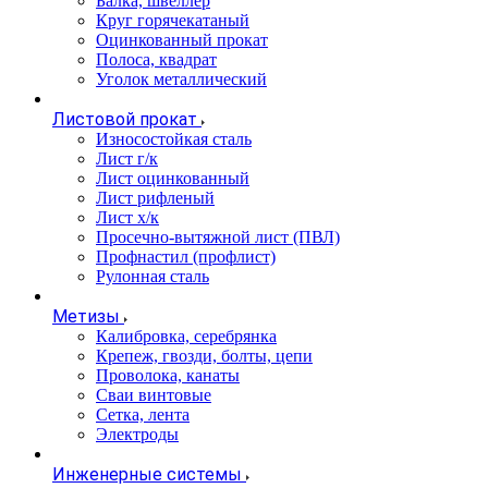
Балка, швеллер
Круг горячекатаный
Оцинкованный прокат
Полоса, квадрат
Уголок металлический
Листовой прокат
Износостойкая сталь
Лист г/к
Лист оцинкованный
Лист рифленый
Лист х/к
Просечно-вытяжной лист (ПВЛ)
Профнастил (профлист)
Рулонная сталь
Метизы
Калибровка, серебрянка
Крепеж, гвозди, болты, цепи
Проволока, канаты
Сваи винтовые
Сетка, лента
Электроды
Инженерные системы