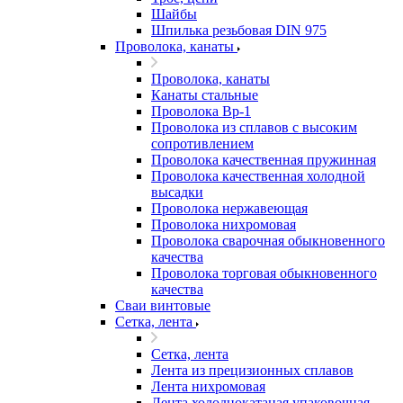
Шайбы
Шпилька резьбовая DIN 975
Проволока, канаты
Проволока, канаты
Канаты стальные
Проволока Вр-1
Проволока из сплавов с высоким
сопротивлением
Проволока качественная пружинная
Проволока качественная холодной
высадки
Проволока нержавеющая
Проволока нихромовая
Проволока сварочная обыкновенного
качества
Проволока торговая обыкновенного
качества
Сваи винтовые
Сетка, лента
Сетка, лента
Лента из прецизионных сплавов
Лента нихромовая
Лента холоднокатаная упаковочная