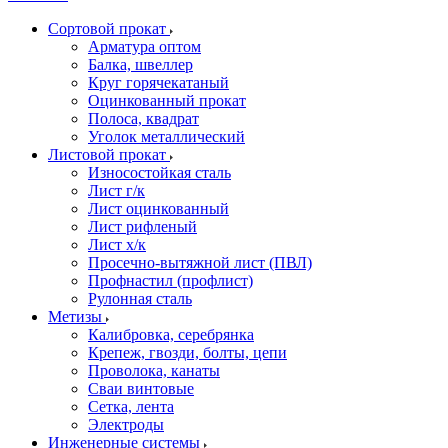
Сортовой прокат
Арматура оптом
Балка, швеллер
Круг горячекатаный
Оцинкованный прокат
Полоса, квадрат
Уголок металлический
Листовой прокат
Износостойкая сталь
Лист г/к
Лист оцинкованный
Лист рифленый
Лист х/к
Просечно-вытяжной лист (ПВЛ)
Профнастил (профлист)
Рулонная сталь
Метизы
Калибровка, серебрянка
Крепеж, гвозди, болты, цепи
Проволока, канаты
Сваи винтовые
Сетка, лента
Электроды
Инженерные системы