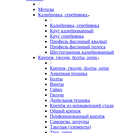
Метизы
Калибровка, серебрянка
Калибровка, серебрянка
Круг калиброванный
Круг серебрянка
Профиль фасонный квадрат
Профиль фасонный полоса
Шестигранник калиброванный
Крепеж, гвозди, болты, цепи
Крепеж, гвозди, болты, цепи
Анкерная техника
Болты
Винты
Гайки
Гвозди
Дюбельная техника
Крепёж из нержавеющей стали
Общий крепеж
Перфорированный крепёж
Саморезы, шурупы
Такелаж (элементы)
Трос, цепи