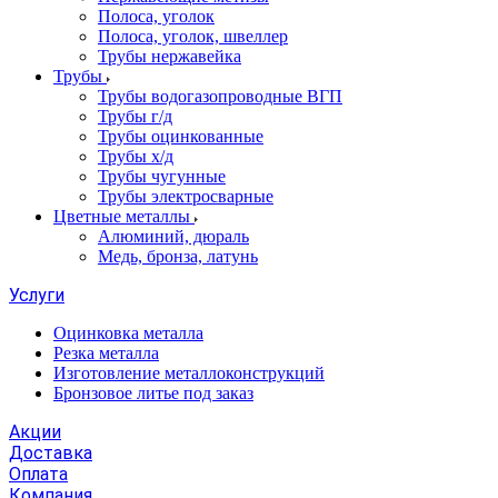
Полоса, уголок
Полоса, уголок, швеллер
Трубы нержавейка
Трубы
Трубы водогазопроводные ВГП
Трубы г/д
Трубы оцинкованные
Трубы х/д
Трубы чугунные
Трубы электросварные
Цветные металлы
Алюминий, дюраль
Медь, бронза, латунь
Услуги
Оцинковка металла
Резка металла
Изготовление металлоконструкций
Бронзовое литье под заказ
Акции
Доставка
Оплата
Компания