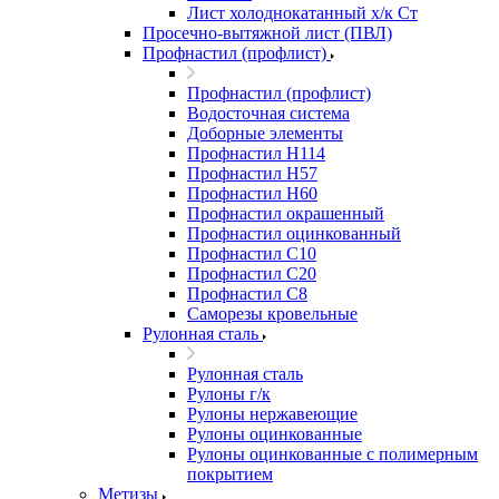
Лист холоднокатанный х/к Ст
Просечно-вытяжной лист (ПВЛ)
Профнастил (профлист)
Профнастил (профлист)
Водосточная система
Доборные элементы
Профнастил Н114
Профнастил Н57
Профнастил Н60
Профнастил окрашенный
Профнастил оцинкованный
Профнастил С10
Профнастил С20
Профнастил С8
Саморезы кровельные
Рулонная сталь
Рулонная сталь
Рулоны г/к
Рулоны нержавеющие
Рулоны оцинкованные
Рулоны оцинкованные с полимерным
покрытием
Метизы