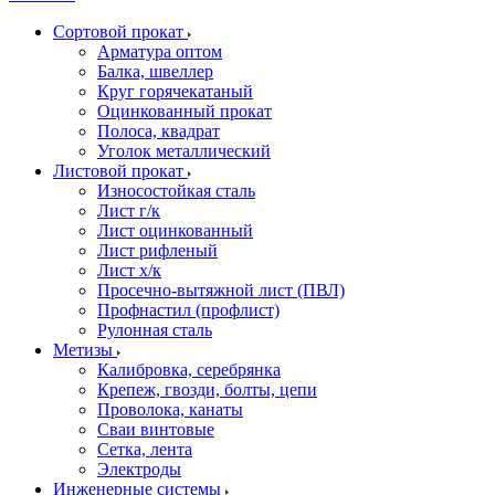
Сортовой прокат
Арматура оптом
Балка, швеллер
Круг горячекатаный
Оцинкованный прокат
Полоса, квадрат
Уголок металлический
Листовой прокат
Износостойкая сталь
Лист г/к
Лист оцинкованный
Лист рифленый
Лист х/к
Просечно-вытяжной лист (ПВЛ)
Профнастил (профлист)
Рулонная сталь
Метизы
Калибровка, серебрянка
Крепеж, гвозди, болты, цепи
Проволока, канаты
Сваи винтовые
Сетка, лента
Электроды
Инженерные системы