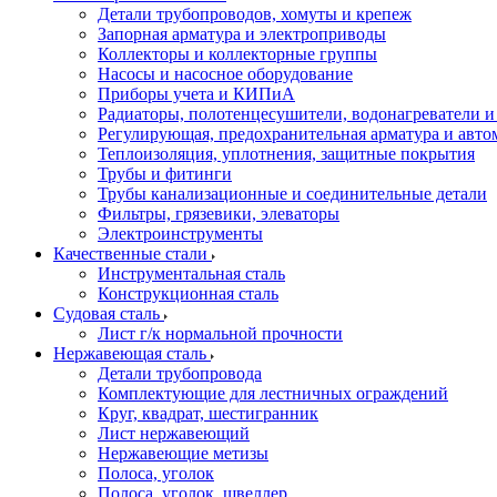
Детали трубопроводов, хомуты и крепеж
Запорная арматура и электроприводы
Коллекторы и коллекторные группы
Насосы и насосное оборудование
Приборы учета и КИПиА
Радиаторы, полотенцесушители, водонагреватели 
Регулирующая, предохранительная арматура и авто
Теплоизоляция, уплотнения, защитные покрытия
Трубы и фитинги
Трубы канализационные и соединительные детали
Фильтры, грязевики, элеваторы
Электроинструменты
Качественные стали
Инструментальная сталь
Конструкционная сталь
Судовая сталь
Лист г/к нормальной прочности
Нержавеющая сталь
Детали трубопровода
Комплектующие для лестничных ограждений
Круг, квадрат, шестигранник
Лист нержавеющий
Нержавеющие метизы
Полоса, уголок
Полоса, уголок, швеллер