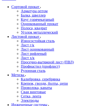
Сортовой прокат
Арматура оптом
Балка, швеллер
Круг горячекатаный
Оцинкованный прокат
Полоса, квадрат
Уголок металлический
Листовой прокат
Износостойкая сталь
Лист г/к
Лист оцинкованный
Лист рифленый
Лист х/к
Просечно-вытяжной лист (ПВЛ)
Профнастил (профлист)
Рулонная сталь
Метизы
Калибровка, серебрянка
Крепеж, гвозди, болты, цепи
Проволока, канаты
Сваи винтовые
Сетка, лента
Электроды
Инженерные системы