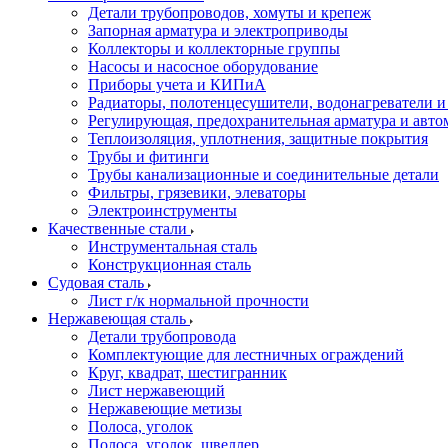
Детали трубопроводов, хомуты и крепеж
Запорная арматура и электроприводы
Коллекторы и коллекторные группы
Насосы и насосное оборудование
Приборы учета и КИПиА
Радиаторы, полотенцесушители, водонагреватели 
Регулирующая, предохранительная арматура и авто
Теплоизоляция, уплотнения, защитные покрытия
Трубы и фитинги
Трубы канализационные и соединительные детали
Фильтры, грязевики, элеваторы
Электроинструменты
Качественные стали
Инструментальная сталь
Конструкционная сталь
Судовая сталь
Лист г/к нормальной прочности
Нержавеющая сталь
Детали трубопровода
Комплектующие для лестничных ограждений
Круг, квадрат, шестигранник
Лист нержавеющий
Нержавеющие метизы
Полоса, уголок
Полоса, уголок, швеллер