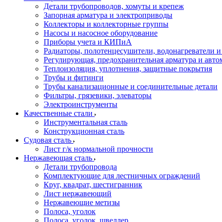
Детали трубопроводов, хомуты и крепеж
Запорная арматура и электроприводы
Коллекторы и коллекторные группы
Насосы и насосное оборудование
Приборы учета и КИПиА
Радиаторы, полотенцесушители, водонагреватели 
Регулирующая, предохранительная арматура и авто
Теплоизоляция, уплотнения, защитные покрытия
Трубы и фитинги
Трубы канализационные и соединительные детали
Фильтры, грязевики, элеваторы
Электроинструменты
Качественные стали
Инструментальная сталь
Конструкционная сталь
Судовая сталь
Лист г/к нормальной прочности
Нержавеющая сталь
Детали трубопровода
Комплектующие для лестничных ограждений
Круг, квадрат, шестигранник
Лист нержавеющий
Нержавеющие метизы
Полоса, уголок
Полоса, уголок, швеллер