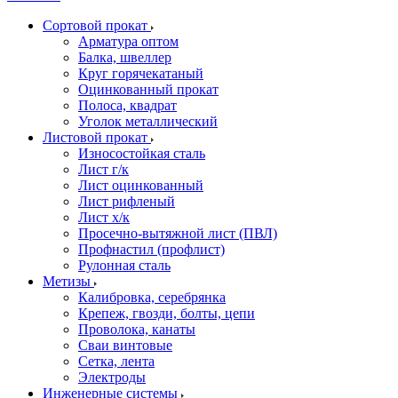
Сортовой прокат
Арматура оптом
Балка, швеллер
Круг горячекатаный
Оцинкованный прокат
Полоса, квадрат
Уголок металлический
Листовой прокат
Износостойкая сталь
Лист г/к
Лист оцинкованный
Лист рифленый
Лист х/к
Просечно-вытяжной лист (ПВЛ)
Профнастил (профлист)
Рулонная сталь
Метизы
Калибровка, серебрянка
Крепеж, гвозди, болты, цепи
Проволока, канаты
Сваи винтовые
Сетка, лента
Электроды
Инженерные системы