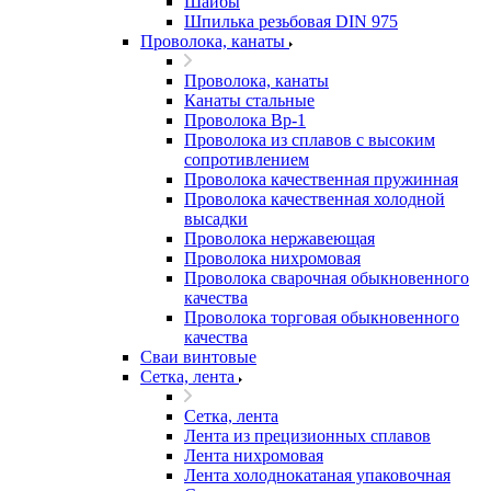
Шайбы
Шпилька резьбовая DIN 975
Проволока, канаты
Проволока, канаты
Канаты стальные
Проволока Вр-1
Проволока из сплавов с высоким
сопротивлением
Проволока качественная пружинная
Проволока качественная холодной
высадки
Проволока нержавеющая
Проволока нихромовая
Проволока сварочная обыкновенного
качества
Проволока торговая обыкновенного
качества
Сваи винтовые
Сетка, лента
Сетка, лента
Лента из прецизионных сплавов
Лента нихромовая
Лента холоднокатаная упаковочная