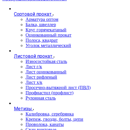
Сортовой прокат
Арматура оптом
Балка, швеллер
Круг горячекатаный
Оцинкованный прокат
Полоса, квадрат
Уголок металлический
Листовой прокат
Износостойкая сталь
Лист г/к
Лист оцинкованный
Лист рифленый
Лист х/к
Просечно-вытяжной лист (ПВЛ)
Профнастил (профлист)
Рулонная сталь
Метизы
Калибровка, серебрянка
Крепеж, гвозди, болты, цепи
Проволока, канаты
Сваи винтовые