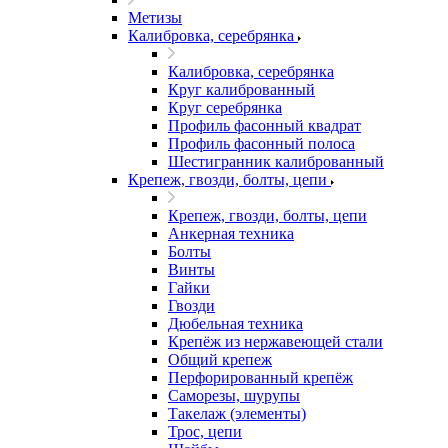
Метизы
Калибровка, серебрянка
Калибровка, серебрянка
Круг калиброванный
Круг серебрянка
Профиль фасонный квадрат
Профиль фасонный полоса
Шестигранник калиброванный
Крепеж, гвозди, болты, цепи
Крепеж, гвозди, болты, цепи
Анкерная техника
Болты
Винты
Гайки
Гвозди
Дюбельная техника
Крепёж из нержавеющей стали
Общий крепеж
Перфорированный крепёж
Саморезы, шурупы
Такелаж (элементы)
Трос, цепи