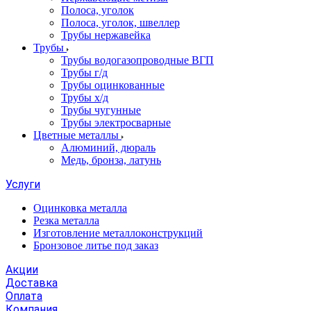
Полоса, уголок
Полоса, уголок, швеллер
Трубы нержавейка
Трубы
Трубы водогазопроводные ВГП
Трубы г/д
Трубы оцинкованные
Трубы х/д
Трубы чугунные
Трубы электросварные
Цветные металлы
Алюминий, дюраль
Медь, бронза, латунь
Услуги
Оцинковка металла
Резка металла
Изготовление металлоконструкций
Бронзовое литье под заказ
Акции
Доставка
Оплата
Компания