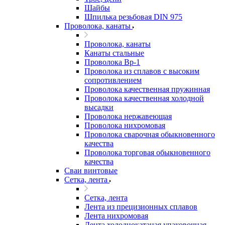
Шайбы
Шпилька резьбовая DIN 975
Проволока, канаты
Проволока, канаты
Канаты стальные
Проволока Вр-1
Проволока из сплавов с высоким
сопротивлением
Проволока качественная пружинная
Проволока качественная холодной
высадки
Проволока нержавеющая
Проволока нихромовая
Проволока сварочная обыкновенного
качества
Проволока торговая обыкновенного
качества
Сваи винтовые
Сетка, лента
Сетка, лента
Лента из прецизионных сплавов
Лента нихромовая
Лента холоднокатаная упаковочная