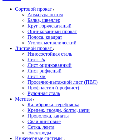
Сортовой прокат
Арматура оптом
Балка, швеллер
Круг горячекатаный
Оцинкованный прокат
Полоса, квадрат
Уголок металлический
Листовой прокат
Износостойкая сталь
Лист г/к
Лист оцинкованный
Лист рифленый
Лист х/к
Просечно-вытяжной лист (ПВЛ)
Профнастил (профлист)
Рулонная сталь
Метизы
Калибровка, серебрянка
Крепеж, гвозди, болты, цепи
Проволока, канаты
Сваи винтовые
Сетка, лента
Электроды
Инженерные системы