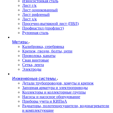
Износостойкая сталь
Лист г/к
Лист оцинкованный
Лист рифленый
Лист х/к
Просечно-вытяжной лист (ПВЛ)
Профнастил (профлист)
Рулонная сталь
Метизы
Калибровка, серебрянка
Крепеж, гвозди, болты, цепи
Проволока, канаты
Сваи винтовые
Сетка, лента
Электроды
Инженерные системы
Детали трубопроводов, хомуты и крепеж
Запорная арматура и электроприводы
Коллекторы и коллекторные группы
Насосы и насосное оборудование
Приборы учета и КИПиА
Радиаторы, полотенцесушители, водонагреватели
и комплектующие