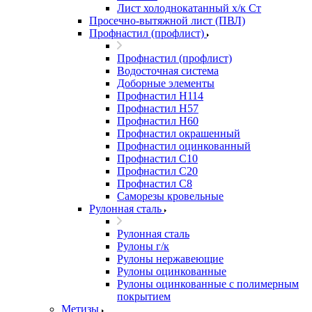
Лист холоднокатанный х/к Ст
Просечно-вытяжной лист (ПВЛ)
Профнастил (профлист)
Профнастил (профлист)
Водосточная система
Доборные элементы
Профнастил Н114
Профнастил Н57
Профнастил Н60
Профнастил окрашенный
Профнастил оцинкованный
Профнастил С10
Профнастил С20
Профнастил С8
Саморезы кровельные
Рулонная сталь
Рулонная сталь
Рулоны г/к
Рулоны нержавеющие
Рулоны оцинкованные
Рулоны оцинкованные с полимерным
покрытием
Метизы