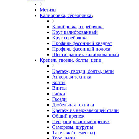
Метизы
Калибровка, серебрянка
Калибровка, серебрянка
Круг калиброванный
Круг серебрянка
Профиль фасонный квадрат
Профиль фасонный полоса
Шестигранник калиброванный
Крепеж, гвозди, болты, цепи
Крепеж, гвозди, болты, цепи
Анкерная техника
Болты
Винты
Гайки
Гвозди
Дюбельная техника
Крепёж из нержавеющей стали
Общий крепеж
Перфорированный крепёж
Саморезы, шурупы
Такелаж (элементы)
Трос, цепи