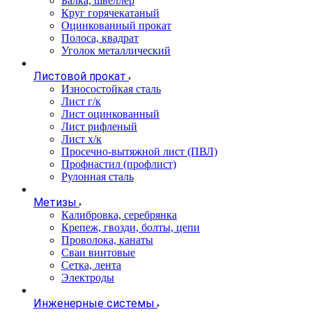
Балка, швеллер
Круг горячекатаный
Оцинкованный прокат
Полоса, квадрат
Уголок металлический
Листовой прокат
Износостойкая сталь
Лист г/к
Лист оцинкованный
Лист рифленый
Лист х/к
Просечно-вытяжной лист (ПВЛ)
Профнастил (профлист)
Рулонная сталь
Метизы
Калибровка, серебрянка
Крепеж, гвозди, болты, цепи
Проволока, канаты
Сваи винтовые
Сетка, лента
Электроды
Инженерные системы