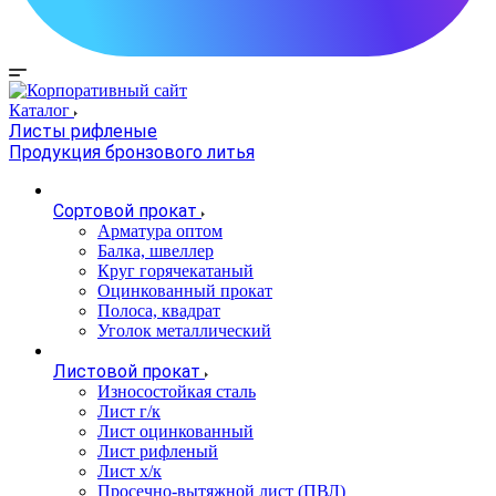
Каталог
Листы рифленые
Продукция бронзового литья
Сортовой прокат
Арматура оптом
Балка, швеллер
Круг горячекатаный
Оцинкованный прокат
Полоса, квадрат
Уголок металлический
Листовой прокат
Износостойкая сталь
Лист г/к
Лист оцинкованный
Лист рифленый
Лист х/к
Просечно-вытяжной лист (ПВЛ)