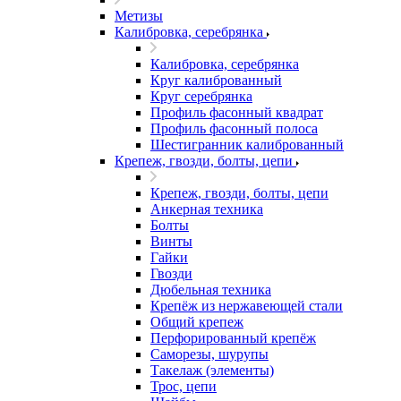
Метизы
Калибровка, серебрянка
Калибровка, серебрянка
Круг калиброванный
Круг серебрянка
Профиль фасонный квадрат
Профиль фасонный полоса
Шестигранник калиброванный
Крепеж, гвозди, болты, цепи
Крепеж, гвозди, болты, цепи
Анкерная техника
Болты
Винты
Гайки
Гвозди
Дюбельная техника
Крепёж из нержавеющей стали
Общий крепеж
Перфорированный крепёж
Саморезы, шурупы
Такелаж (элементы)
Трос, цепи