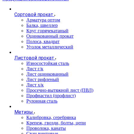
Сортовой прокат
Арматура оптом
Балка, швеллер
Круг горячекатаный
Оцинкованный прокат
Полоса, квадрат
Уголок металлический
Листовой прокат
Износостойкая сталь
Лист г/к
Лист оцинкованный
Лист рифленый
Лист х/к
Просечно-вытяжной лист (ПВЛ)
Профнастил (профлист)
Рулонная сталь
Метизы
Калибровка, серебрянка
Крепеж, гвозди, болты, цепи
Проволока, канаты
Сваи винтовые