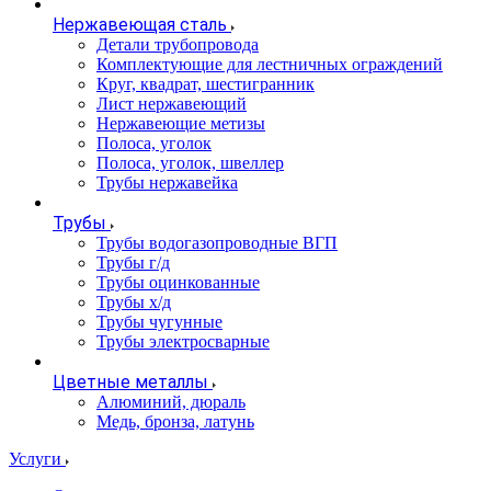
Нержавеющая сталь
Детали трубопровода
Комплектующие для лестничных ограждений
Круг, квадрат, шестигранник
Лист нержавеющий
Нержавеющие метизы
Полоса, уголок
Полоса, уголок, швеллер
Трубы нержавейка
Трубы
Трубы водогазопроводные ВГП
Трубы г/д
Трубы оцинкованные
Трубы х/д
Трубы чугунные
Трубы электросварные
Цветные металлы
Алюминий, дюраль
Медь, бронза, латунь
Услуги