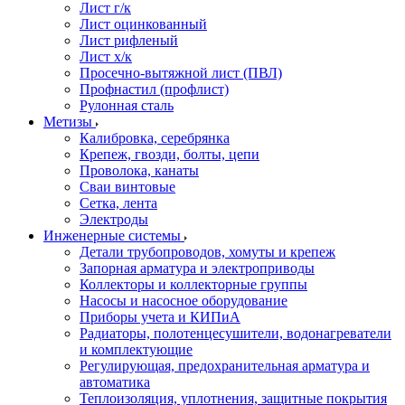
Лист г/к
Лист оцинкованный
Лист рифленый
Лист х/к
Просечно-вытяжной лист (ПВЛ)
Профнастил (профлист)
Рулонная сталь
Метизы
Калибровка, серебрянка
Крепеж, гвозди, болты, цепи
Проволока, канаты
Сваи винтовые
Сетка, лента
Электроды
Инженерные системы
Детали трубопроводов, хомуты и крепеж
Запорная арматура и электроприводы
Коллекторы и коллекторные группы
Насосы и насосное оборудование
Приборы учета и КИПиА
Радиаторы, полотенцесушители, водонагреватели
и комплектующие
Регулирующая, предохранительная арматура и
автоматика
Теплоизоляция, уплотнения, защитные покрытия