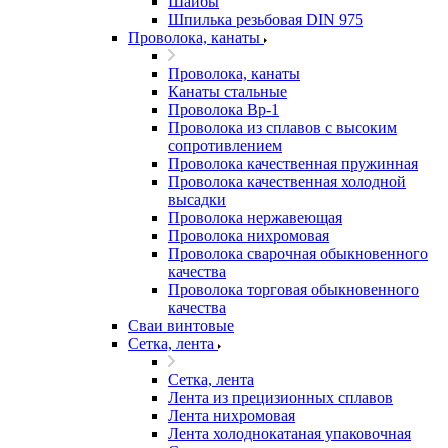
Шайбы
Шпилька резьбовая DIN 975
Проволока, канаты
Проволока, канаты
Канаты стальные
Проволока Вр-1
Проволока из сплавов с высоким
сопротивлением
Проволока качественная пружинная
Проволока качественная холодной
высадки
Проволока нержавеющая
Проволока нихромовая
Проволока сварочная обыкновенного
качества
Проволока торговая обыкновенного
качества
Сваи винтовые
Сетка, лента
Сетка, лента
Лента из прецизионных сплавов
Лента нихромовая
Лента холоднокатаная упаковочная