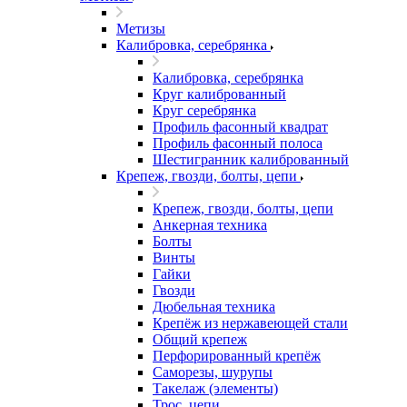
Метизы
Калибровка, серебрянка
Калибровка, серебрянка
Круг калиброванный
Круг серебрянка
Профиль фасонный квадрат
Профиль фасонный полоса
Шестигранник калиброванный
Крепеж, гвозди, болты, цепи
Крепеж, гвозди, болты, цепи
Анкерная техника
Болты
Винты
Гайки
Гвозди
Дюбельная техника
Крепёж из нержавеющей стали
Общий крепеж
Перфорированный крепёж
Саморезы, шурупы
Такелаж (элементы)
Трос, цепи