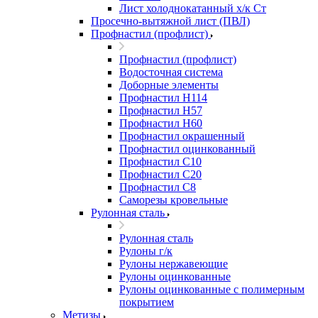
Лист холоднокатанный х/к Ст
Просечно-вытяжной лист (ПВЛ)
Профнастил (профлист)
Профнастил (профлист)
Водосточная система
Доборные элементы
Профнастил Н114
Профнастил Н57
Профнастил Н60
Профнастил окрашенный
Профнастил оцинкованный
Профнастил С10
Профнастил С20
Профнастил С8
Саморезы кровельные
Рулонная сталь
Рулонная сталь
Рулоны г/к
Рулоны нержавеющие
Рулоны оцинкованные
Рулоны оцинкованные с полимерным
покрытием
Метизы