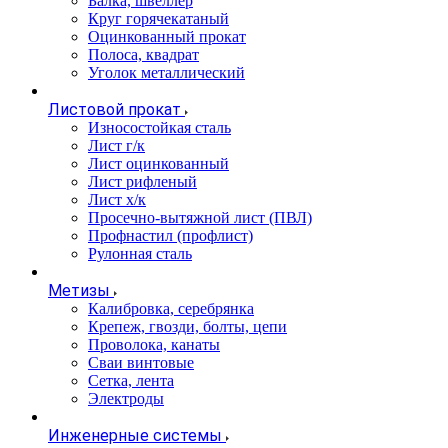
Балка, швеллер
Круг горячекатаный
Оцинкованный прокат
Полоса, квадрат
Уголок металлический
Листовой прокат
Износостойкая сталь
Лист г/к
Лист оцинкованный
Лист рифленый
Лист х/к
Просечно-вытяжной лист (ПВЛ)
Профнастил (профлист)
Рулонная сталь
Метизы
Калибровка, серебрянка
Крепеж, гвозди, болты, цепи
Проволока, канаты
Сваи винтовые
Сетка, лента
Электроды
Инженерные системы