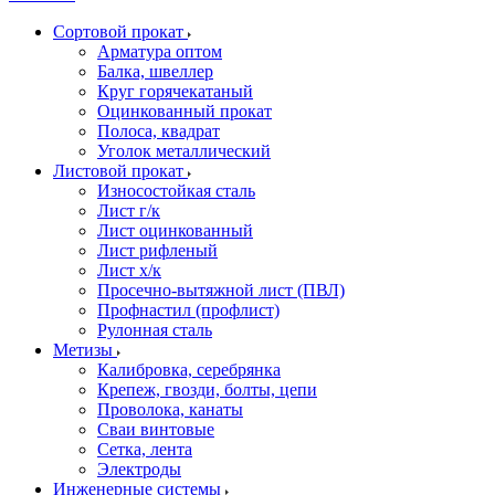
Сортовой прокат
Арматура оптом
Балка, швеллер
Круг горячекатаный
Оцинкованный прокат
Полоса, квадрат
Уголок металлический
Листовой прокат
Износостойкая сталь
Лист г/к
Лист оцинкованный
Лист рифленый
Лист х/к
Просечно-вытяжной лист (ПВЛ)
Профнастил (профлист)
Рулонная сталь
Метизы
Калибровка, серебрянка
Крепеж, гвозди, болты, цепи
Проволока, канаты
Сваи винтовые
Сетка, лента
Электроды
Инженерные системы