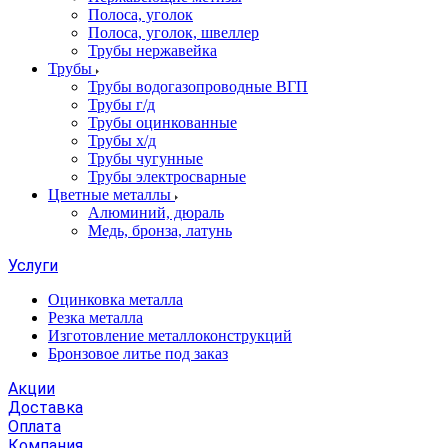
Полоса, уголок
Полоса, уголок, швеллер
Трубы нержавейка
Трубы
Трубы водогазопроводные ВГП
Трубы г/д
Трубы оцинкованные
Трубы х/д
Трубы чугунные
Трубы электросварные
Цветные металлы
Алюминий, дюраль
Медь, бронза, латунь
Услуги
Оцинковка металла
Резка металла
Изготовление металлоконструкций
Бронзовое литье под заказ
Акции
Доставка
Оплата
Компания