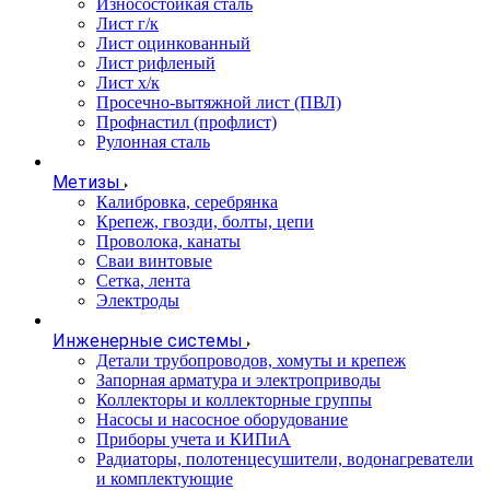
Износостойкая сталь
Лист г/к
Лист оцинкованный
Лист рифленый
Лист х/к
Просечно-вытяжной лист (ПВЛ)
Профнастил (профлист)
Рулонная сталь
Метизы
Калибровка, серебрянка
Крепеж, гвозди, болты, цепи
Проволока, канаты
Сваи винтовые
Сетка, лента
Электроды
Инженерные системы
Детали трубопроводов, хомуты и крепеж
Запорная арматура и электроприводы
Коллекторы и коллекторные группы
Насосы и насосное оборудование
Приборы учета и КИПиА
Радиаторы, полотенцесушители, водонагреватели
и комплектующие