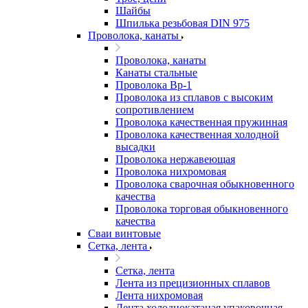
Шайбы
Шпилька резьбовая DIN 975
Проволока, канаты
Проволока, канаты
Канаты стальные
Проволока Вр-1
Проволока из сплавов с высоким
сопротивлением
Проволока качественная пружинная
Проволока качественная холодной
высадки
Проволока нержавеющая
Проволока нихромовая
Проволока сварочная обыкновенного
качества
Проволока торговая обыкновенного
качества
Сваи винтовые
Сетка, лента
Сетка, лента
Лента из прецизионных сплавов
Лента нихромовая
Лента холоднокатаная упаковочная