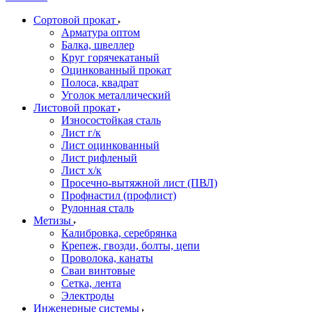
Сортовой прокат
Арматура оптом
Балка, швеллер
Круг горячекатаный
Оцинкованный прокат
Полоса, квадрат
Уголок металлический
Листовой прокат
Износостойкая сталь
Лист г/к
Лист оцинкованный
Лист рифленый
Лист х/к
Просечно-вытяжной лист (ПВЛ)
Профнастил (профлист)
Рулонная сталь
Метизы
Калибровка, серебрянка
Крепеж, гвозди, болты, цепи
Проволока, канаты
Сваи винтовые
Сетка, лента
Электроды
Инженерные системы