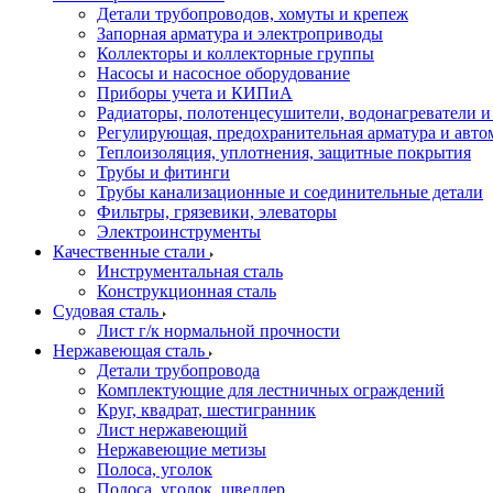
Детали трубопроводов, хомуты и крепеж
Запорная арматура и электроприводы
Коллекторы и коллекторные группы
Насосы и насосное оборудование
Приборы учета и КИПиА
Радиаторы, полотенцесушители, водонагреватели 
Регулирующая, предохранительная арматура и авто
Теплоизоляция, уплотнения, защитные покрытия
Трубы и фитинги
Трубы канализационные и соединительные детали
Фильтры, грязевики, элеваторы
Электроинструменты
Качественные стали
Инструментальная сталь
Конструкционная сталь
Судовая сталь
Лист г/к нормальной прочности
Нержавеющая сталь
Детали трубопровода
Комплектующие для лестничных ограждений
Круг, квадрат, шестигранник
Лист нержавеющий
Нержавеющие метизы
Полоса, уголок
Полоса, уголок, швеллер