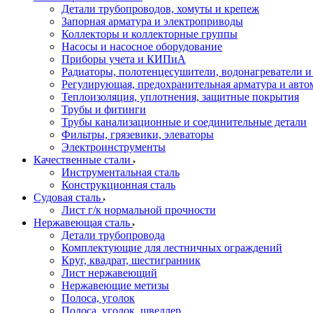
Детали трубопроводов, хомуты и крепеж
Запорная арматура и электроприводы
Коллекторы и коллекторные группы
Насосы и насосное оборудование
Приборы учета и КИПиА
Радиаторы, полотенцесушители, водонагреватели 
Регулирующая, предохранительная арматура и авто
Теплоизоляция, уплотнения, защитные покрытия
Трубы и фитинги
Трубы канализационные и соединительные детали
Фильтры, грязевики, элеваторы
Электроинструменты
Качественные стали
Инструментальная сталь
Конструкционная сталь
Судовая сталь
Лист г/к нормальной прочности
Нержавеющая сталь
Детали трубопровода
Комплектующие для лестничных ограждений
Круг, квадрат, шестигранник
Лист нержавеющий
Нержавеющие метизы
Полоса, уголок
Полоса, уголок, швеллер