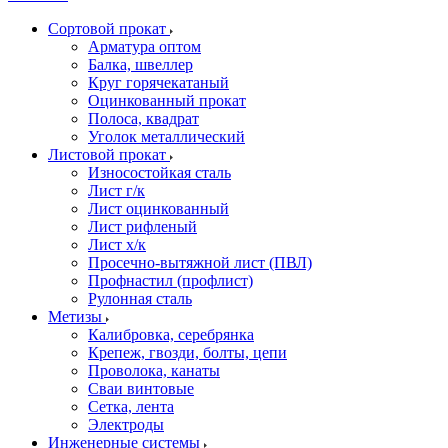
Сортовой прокат
Арматура оптом
Балка, швеллер
Круг горячекатаный
Оцинкованный прокат
Полоса, квадрат
Уголок металлический
Листовой прокат
Износостойкая сталь
Лист г/к
Лист оцинкованный
Лист рифленый
Лист х/к
Просечно-вытяжной лист (ПВЛ)
Профнастил (профлист)
Рулонная сталь
Метизы
Калибровка, серебрянка
Крепеж, гвозди, болты, цепи
Проволока, канаты
Сваи винтовые
Сетка, лента
Электроды
Инженерные системы