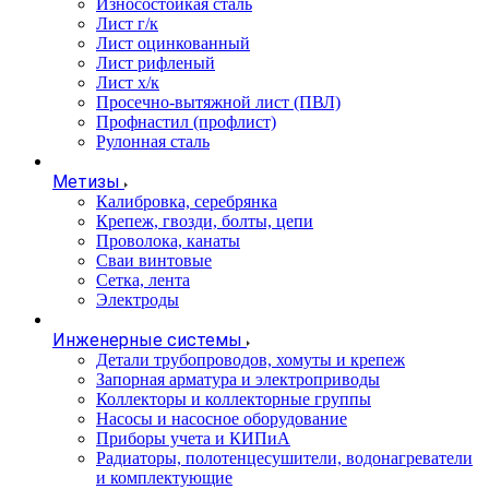
Износостойкая сталь
Лист г/к
Лист оцинкованный
Лист рифленый
Лист х/к
Просечно-вытяжной лист (ПВЛ)
Профнастил (профлист)
Рулонная сталь
Метизы
Калибровка, серебрянка
Крепеж, гвозди, болты, цепи
Проволока, канаты
Сваи винтовые
Сетка, лента
Электроды
Инженерные системы
Детали трубопроводов, хомуты и крепеж
Запорная арматура и электроприводы
Коллекторы и коллекторные группы
Насосы и насосное оборудование
Приборы учета и КИПиА
Радиаторы, полотенцесушители, водонагреватели
и комплектующие