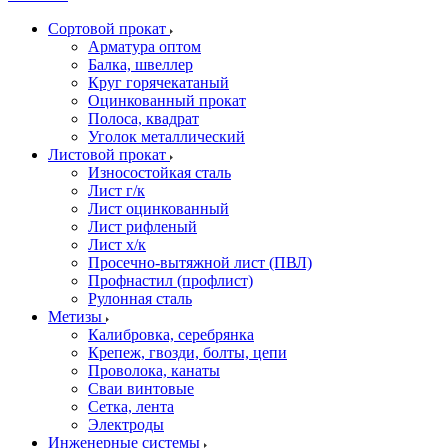
Сортовой прокат
Арматура оптом
Балка, швеллер
Круг горячекатаный
Оцинкованный прокат
Полоса, квадрат
Уголок металлический
Листовой прокат
Износостойкая сталь
Лист г/к
Лист оцинкованный
Лист рифленый
Лист х/к
Просечно-вытяжной лист (ПВЛ)
Профнастил (профлист)
Рулонная сталь
Метизы
Калибровка, серебрянка
Крепеж, гвозди, болты, цепи
Проволока, канаты
Сваи винтовые
Сетка, лента
Электроды
Инженерные системы