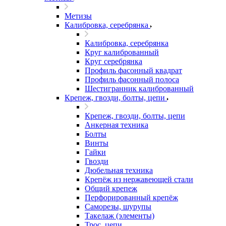
Метизы
Калибровка, серебрянка
Калибровка, серебрянка
Круг калиброванный
Круг серебрянка
Профиль фасонный квадрат
Профиль фасонный полоса
Шестигранник калиброванный
Крепеж, гвозди, болты, цепи
Крепеж, гвозди, болты, цепи
Анкерная техника
Болты
Винты
Гайки
Гвозди
Дюбельная техника
Крепёж из нержавеющей стали
Общий крепеж
Перфорированный крепёж
Саморезы, шурупы
Такелаж (элементы)
Трос, цепи