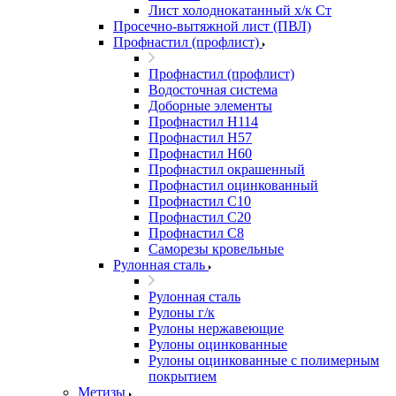
Лист холоднокатанный х/к Ст
Просечно-вытяжной лист (ПВЛ)
Профнастил (профлист)
Профнастил (профлист)
Водосточная система
Доборные элементы
Профнастил Н114
Профнастил Н57
Профнастил Н60
Профнастил окрашенный
Профнастил оцинкованный
Профнастил С10
Профнастил С20
Профнастил С8
Саморезы кровельные
Рулонная сталь
Рулонная сталь
Рулоны г/к
Рулоны нержавеющие
Рулоны оцинкованные
Рулоны оцинкованные с полимерным
покрытием
Метизы