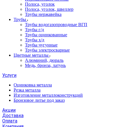
Полоса, уголок
Полоса, уголок, швеллер
Трубы нержавейка
Трубы
Трубы водогазопроводные ВГП
Трубы г/д
Трубы оцинкованные
Трубы х/д
Трубы чугунные
Трубы электросварные
Цветные металлы
Алюминий, дюраль
Медь, бронза, латунь
Услуги
Оцинковка металла
Резка металла
Изготовление металлоконструкций
Бронзовое литье под заказ
Акции
Доставка
Оплата
Компания