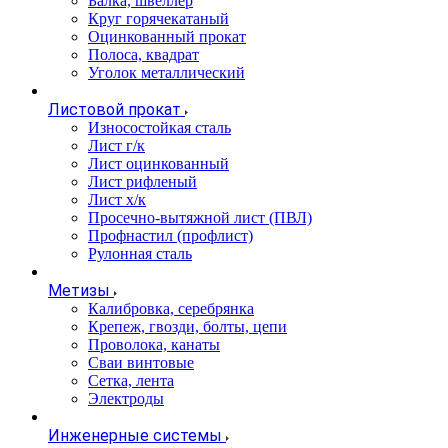
Балка, швеллер
Круг горячекатаный
Оцинкованный прокат
Полоса, квадрат
Уголок металлический
Листовой прокат
Износостойкая сталь
Лист г/к
Лист оцинкованный
Лист рифленый
Лист х/к
Просечно-вытяжной лист (ПВЛ)
Профнастил (профлист)
Рулонная сталь
Метизы
Калибровка, серебрянка
Крепеж, гвозди, болты, цепи
Проволока, канаты
Сваи винтовые
Сетка, лента
Электроды
Инженерные системы