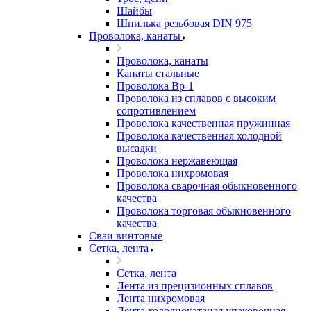
Шайбы
Шпилька резьбовая DIN 975
Проволока, канаты
Проволока, канаты
Канаты стальные
Проволока Вр-1
Проволока из сплавов с высоким
сопротивлением
Проволока качественная пружинная
Проволока качественная холодной
высадки
Проволока нержавеющая
Проволока нихромовая
Проволока сварочная обыкновенного
качества
Проволока торговая обыкновенного
качества
Сваи винтовые
Сетка, лента
Сетка, лента
Лента из прецизионных сплавов
Лента нихромовая
Лента холоднокатаная упаковочная