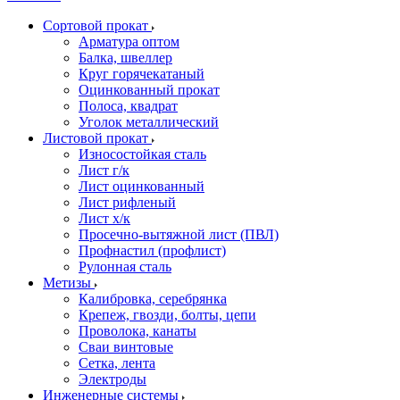
Сортовой прокат
Арматура оптом
Балка, швеллер
Круг горячекатаный
Оцинкованный прокат
Полоса, квадрат
Уголок металлический
Листовой прокат
Износостойкая сталь
Лист г/к
Лист оцинкованный
Лист рифленый
Лист х/к
Просечно-вытяжной лист (ПВЛ)
Профнастил (профлист)
Рулонная сталь
Метизы
Калибровка, серебрянка
Крепеж, гвозди, болты, цепи
Проволока, канаты
Сваи винтовые
Сетка, лента
Электроды
Инженерные системы