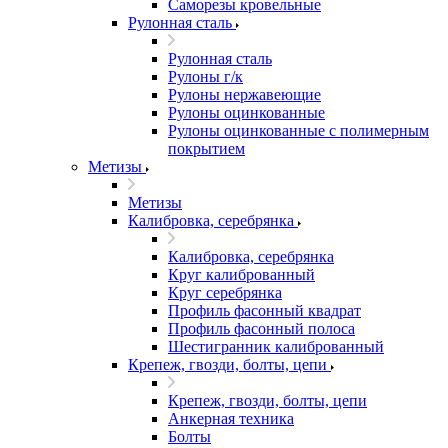
Саморезы кровельные
Рулонная сталь
Рулонная сталь
Рулоны г/к
Рулоны нержавеющие
Рулоны оцинкованные
Рулоны оцинкованные с полимерным
покрытием
Метизы
Метизы
Калибровка, серебрянка
Калибровка, серебрянка
Круг калиброванный
Круг серебрянка
Профиль фасонный квадрат
Профиль фасонный полоса
Шестигранник калиброванный
Крепеж, гвозди, болты, цепи
Крепеж, гвозди, болты, цепи
Анкерная техника
Болты