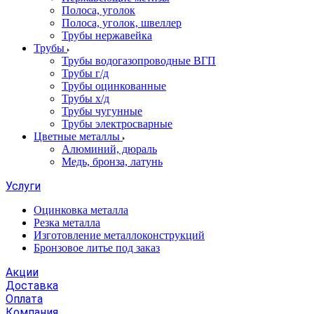
Полоса, уголок
Полоса, уголок, швеллер
Трубы нержавейка
Трубы
Трубы водогазопроводные ВГП
Трубы г/д
Трубы оцинкованные
Трубы х/д
Трубы чугунные
Трубы электросварные
Цветные металлы
Алюминий, дюраль
Медь, бронза, латунь
Услуги
Оцинковка металла
Резка металла
Изготовление металлоконструкций
Бронзовое литье под заказ
Акции
Доставка
Оплата
Компания