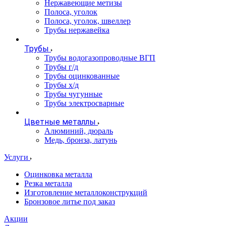
Нержавеющие метизы
Полоса, уголок
Полоса, уголок, швеллер
Трубы нержавейка
Трубы
Трубы водогазопроводные ВГП
Трубы г/д
Трубы оцинкованные
Трубы х/д
Трубы чугунные
Трубы электросварные
Цветные металлы
Алюминий, дюраль
Медь, бронза, латунь
Услуги
Оцинковка металла
Резка металла
Изготовление металлоконструкций
Бронзовое литье под заказ
Акции