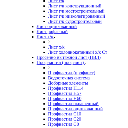
Лист г/к
Лист г/к конструкционный
Лист г/к мостостроительный
Лист г/к низколегированный
Лист г/к судостроительный
Лист оцинкованный
Лист рифленый
Лист х/к
Лист х/к
Лист холоднокатанный х/к Ст
Просечно-вытяжной лист (ПВЛ)
Профнастил (профлист)
Профнастил (профлист)
Водосточная система
Доборные элементы
Профнастил Н114
Профнастил Н57
Профнастил Н60
Профнастил окрашенный
Профнастил оцинкованный
Профнастил С10
Профнастил С20
Профнастил С8