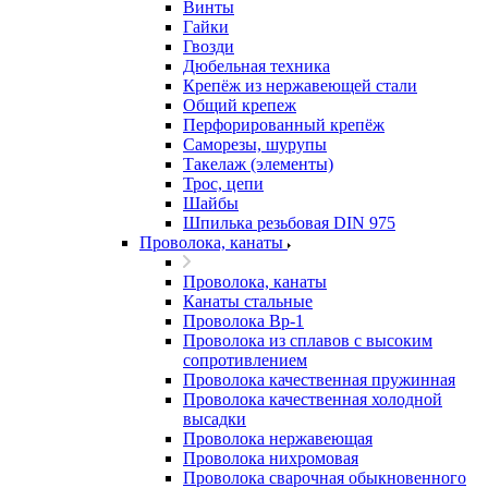
Винты
Гайки
Гвозди
Дюбельная техника
Крепёж из нержавеющей стали
Общий крепеж
Перфорированный крепёж
Саморезы, шурупы
Такелаж (элементы)
Трос, цепи
Шайбы
Шпилька резьбовая DIN 975
Проволока, канаты
Проволока, канаты
Канаты стальные
Проволока Вр-1
Проволока из сплавов с высоким
сопротивлением
Проволока качественная пружинная
Проволока качественная холодной
высадки
Проволока нержавеющая
Проволока нихромовая
Проволока сварочная обыкновенного