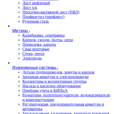
Лист рифленый
Лист х/к
Просечно-вытяжной лист (ПВЛ)
Профнастил (профлист)
Рулонная сталь
Метизы
Калибровка, серебрянка
Крепеж, гвозди, болты, цепи
Проволока, канаты
Сваи винтовые
Сетка, лента
Электроды
Инженерные системы
Детали трубопроводов, хомуты и крепеж
Запорная арматура и электроприводы
Коллекторы и коллекторные группы
Насосы и насосное оборудование
Приборы учета и КИПиА
Радиаторы, полотенцесушители, водонагреватели
и комплектующие
Регулирующая, предохранительная арматура и
автоматика
Теплоизоляция, уплотнения, защитные покрытия