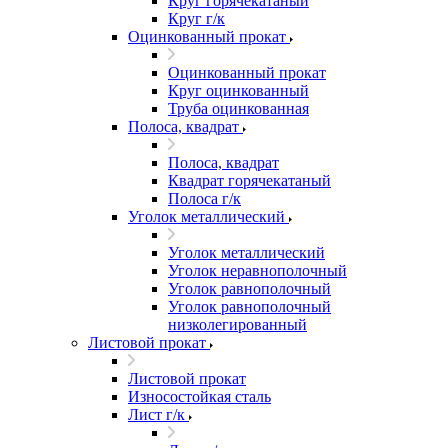
Круг горячекатаный
Круг г/к
Оцинкованный прокат
Оцинкованный прокат
Круг оцинкованный
Труба оцинкованная
Полоса, квадрат
Полоса, квадрат
Квадрат горячекатаный
Полоса г/к
Уголок металлический
Уголок металлический
Уголок неравнополочный
Уголок равнополочный
Уголок равнополочный
низколегированный
Листовой прокат
Листовой прокат
Износостойкая сталь
Лист г/к