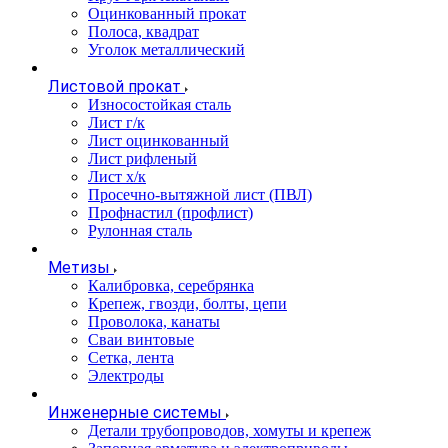
Оцинкованный прокат
Полоса, квадрат
Уголок металлический
Листовой прокат
Износостойкая сталь
Лист г/к
Лист оцинкованный
Лист рифленый
Лист х/к
Просечно-вытяжной лист (ПВЛ)
Профнастил (профлист)
Рулонная сталь
Метизы
Калибровка, серебрянка
Крепеж, гвозди, болты, цепи
Проволока, канаты
Сваи винтовые
Сетка, лента
Электроды
Инженерные системы
Детали трубопроводов, хомуты и крепеж