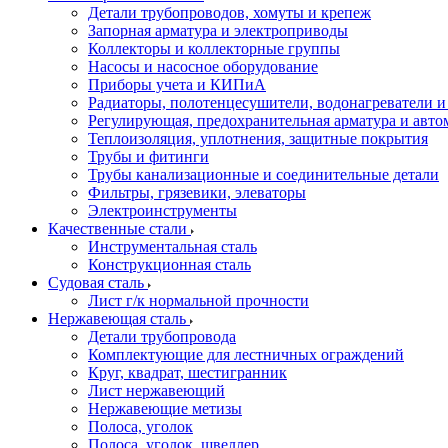
Детали трубопроводов, хомуты и крепеж
Запорная арматура и электроприводы
Коллекторы и коллекторные группы
Насосы и насосное оборудование
Приборы учета и КИПиА
Радиаторы, полотенцесушители, водонагреватели 
Регулирующая, предохранительная арматура и авто
Теплоизоляция, уплотнения, защитные покрытия
Трубы и фитинги
Трубы канализационные и соединительные детали
Фильтры, грязевики, элеваторы
Электроинструменты
Качественные стали
Инструментальная сталь
Конструкционная сталь
Судовая сталь
Лист г/к нормальной прочности
Нержавеющая сталь
Детали трубопровода
Комплектующие для лестничных ограждений
Круг, квадрат, шестигранник
Лист нержавеющий
Нержавеющие метизы
Полоса, уголок
Полоса, уголок, швеллер