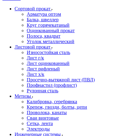
Сортовой прокат
Арматура оптом
Балка, швеллер
Круг горячекатаный
Оцинкованный прокат
Полоса, квадрат
Уголок металлический
Листовой прокат
Износостойкая сталь
Лист г/к
Лист оцинкованный
Лист рифленый
Лист х/к
Просечно-вытяжной лист (ПВЛ)
Профнастил (профлист)
Рулонная сталь
Метизы
Калибровка, серебрянка
Крепеж, гвозди, болты, цепи
Проволока, канаты
Сваи винтовые
Сетка, лента
Электроды
Инженерные системы