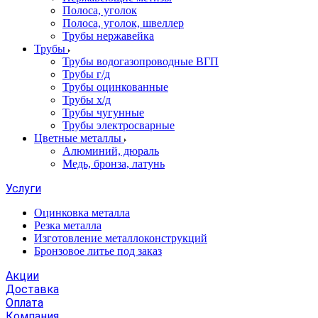
Полоса, уголок
Полоса, уголок, швеллер
Трубы нержавейка
Трубы
Трубы водогазопроводные ВГП
Трубы г/д
Трубы оцинкованные
Трубы х/д
Трубы чугунные
Трубы электросварные
Цветные металлы
Алюминий, дюраль
Медь, бронза, латунь
Услуги
Оцинковка металла
Резка металла
Изготовление металлоконструкций
Бронзовое литье под заказ
Акции
Доставка
Оплата
Компания