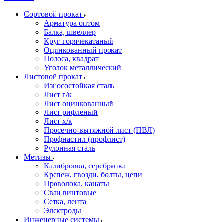
Сортовой прокат
Арматура оптом
Балка, швеллер
Круг горячекатаный
Оцинкованный прокат
Полоса, квадрат
Уголок металлический
Листовой прокат
Износостойкая сталь
Лист г/к
Лист оцинкованный
Лист рифленый
Лист х/к
Просечно-вытяжной лист (ПВЛ)
Профнастил (профлист)
Рулонная сталь
Метизы
Калибровка, серебрянка
Крепеж, гвозди, болты, цепи
Проволока, канаты
Сваи винтовые
Сетка, лента
Электроды
Инженерные системы