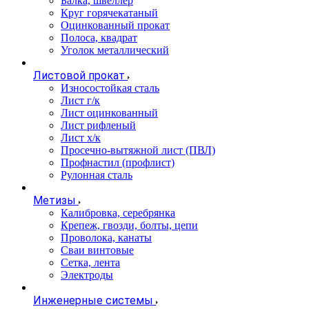
Балка, швеллер
Круг горячекатаный
Оцинкованный прокат
Полоса, квадрат
Уголок металлический
Листовой прокат
Износостойкая сталь
Лист г/к
Лист оцинкованный
Лист рифленый
Лист х/к
Просечно-вытяжной лист (ПВЛ)
Профнастил (профлист)
Рулонная сталь
Метизы
Калибровка, серебрянка
Крепеж, гвозди, болты, цепи
Проволока, канаты
Сваи винтовые
Сетка, лента
Электроды
Инженерные системы