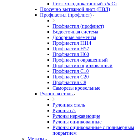
Лист холоднокатанный х/к Ст
Просечно-вытяжной лист (ПВЛ)
Профнастил (профлист)
Профнастил (профлист)
Водосточная система
Доборные элементы
Профнастил Н114
Профнастил Н57
Профнастил Н60
Профнастил окрашенный
Профнастил оцинкованный
Профнастил С10
Профнастил С20
Профнастил С8
Саморезы кровельные
Рулонная сталь
Рулонная сталь
Рулоны г/к
Рулоны нержавеющие
Рулоны оцинкованные
Рулоны оцинкованные с полимерным
покрытием
Метизы