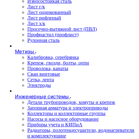
Износостойкая сталь
Лист г/к
Лист оцинкованный
Лист рифленый
Лист х/к
Просечно-вытяжной лист (ПВЛ)
Профнастил (профлист)
Рулонная сталь
Метизы
Калибровка, серебрянка
Крепеж, гвозди, болты, цепи
Проволока, канаты
Сваи винтовые
Сетка, лента
Электроды
Инженерные системы
Детали трубопроводов, хомуты и крепеж
Запорная арматура и электроприводы
Коллекторы и коллекторные группы
Насосы и насосное оборудование
Приборы учета и КИПиА
Радиаторы, полотенцесушители, водонагреватели
и комплектующие