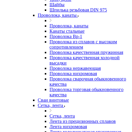
Шайбы
Шпилька резьбовая DIN 975
Проволока, канаты
Проволока, канаты
Канаты стальные
Проволока Вр-1
Проволока из сплавов с высоким
сопротивлением
Проволока качественная пружинная
Проволока качественная холодной
высадки
Проволока нержавеющая
Проволока нихромовая
Проволока сварочная обыкновенного
качества
Проволока торговая обыкновенного
качества
Сваи винтовые
Сетка, лента
Сетка, лента
Лента из прецизионных сплавов
Лента нихромовая
Лента холоднокатаная упаковочная