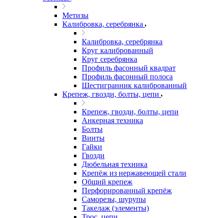
Метизы
Калибровка, серебрянка
Калибровка, серебрянка
Круг калиброванный
Круг серебрянка
Профиль фасонный квадрат
Профиль фасонный полоса
Шестигранник калиброванный
Крепеж, гвозди, болты, цепи
Крепеж, гвозди, болты, цепи
Анкерная техника
Болты
Винты
Гайки
Гвозди
Дюбельная техника
Крепёж из нержавеющей стали
Общий крепеж
Перфорированный крепёж
Саморезы, шурупы
Такелаж (элементы)
Трос, цепи