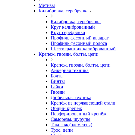
Метизы
Калибровка, серебрянка
Калибровка, серебрянка
Круг калиброванный
Круг серебрянка
Профиль фасонный квадрат
Профиль фасонный полоса
Шестигранник калиброванный
Крепеж, гвозди, болты, цепи
Крепеж, гвозди, болты, цепи
Анкерная техника
Болты
Винты
Гайки
Гвозди
Дюбельная техника
Крепёж из нержавеющей стали
Общий крепеж
Перфорированный крепёж
Саморезы, шурупы
Такелаж (элементы)
Трос, цепи