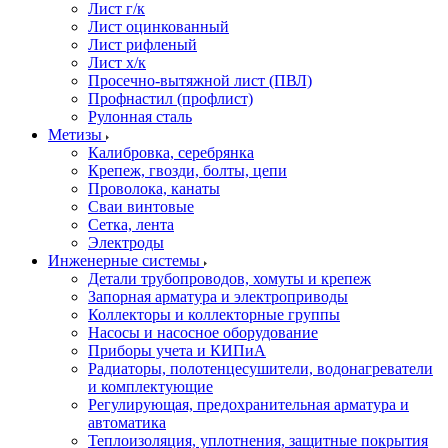
Лист г/к
Лист оцинкованный
Лист рифленый
Лист х/к
Просечно-вытяжной лист (ПВЛ)
Профнастил (профлист)
Рулонная сталь
Метизы
Калибровка, серебрянка
Крепеж, гвозди, болты, цепи
Проволока, канаты
Сваи винтовые
Сетка, лента
Электроды
Инженерные системы
Детали трубопроводов, хомуты и крепеж
Запорная арматура и электроприводы
Коллекторы и коллекторные группы
Насосы и насосное оборудование
Приборы учета и КИПиА
Радиаторы, полотенцесушители, водонагреватели
и комплектующие
Регулирующая, предохранительная арматура и
автоматика
Теплоизоляция, уплотнения, защитные покрытия