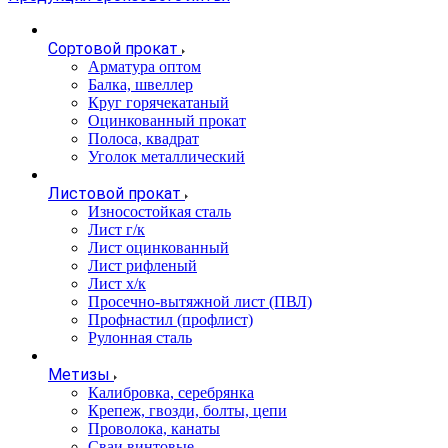
Сортовой прокат
Арматура оптом
Балка, швеллер
Круг горячекатаный
Оцинкованный прокат
Полоса, квадрат
Уголок металлический
Листовой прокат
Износостойкая сталь
Лист г/к
Лист оцинкованный
Лист рифленый
Лист х/к
Просечно-вытяжной лист (ПВЛ)
Профнастил (профлист)
Рулонная сталь
Метизы
Калибровка, серебрянка
Крепеж, гвозди, болты, цепи
Проволока, канаты
Сваи винтовые