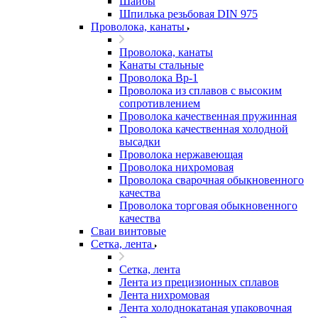
Шайбы
Шпилька резьбовая DIN 975
Проволока, канаты
Проволока, канаты
Канаты стальные
Проволока Вр-1
Проволока из сплавов с высоким
сопротивлением
Проволока качественная пружинная
Проволока качественная холодной
высадки
Проволока нержавеющая
Проволока нихромовая
Проволока сварочная обыкновенного
качества
Проволока торговая обыкновенного
качества
Сваи винтовые
Сетка, лента
Сетка, лента
Лента из прецизионных сплавов
Лента нихромовая
Лента холоднокатаная упаковочная