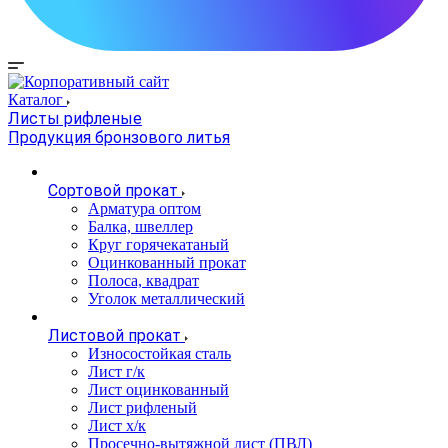
Каталог
Листы рифленые
Продукция бронзового литья
Сортовой прокат
Арматура оптом
Балка, швеллер
Круг горячекатаный
Оцинкованный прокат
Полоса, квадрат
Уголок металлический
Листовой прокат
Износостойкая сталь
Лист г/к
Лист оцинкованный
Лист рифленый
Лист х/к
Просечно-вытяжной лист (ПВЛ)