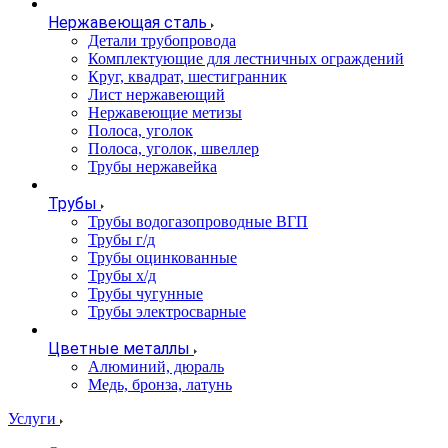
Нержавеющая сталь
Детали трубопровода
Комплектующие для лестничных ограждений
Круг, квадрат, шестигранник
Лист нержавеющий
Нержавеющие метизы
Полоса, уголок
Полоса, уголок, швеллер
Трубы нержавейка
Трубы
Трубы водогазопроводные ВГП
Трубы г/д
Трубы оцинкованные
Трубы х/д
Трубы чугунные
Трубы электросварные
Цветные металлы
Алюминий, дюраль
Медь, бронза, латунь
Услуги