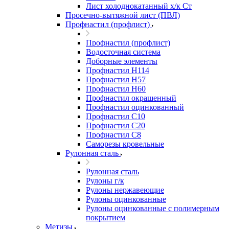
Лист холоднокатанный х/к Ст
Просечно-вытяжной лист (ПВЛ)
Профнастил (профлист)
Профнастил (профлист)
Водосточная система
Доборные элементы
Профнастил Н114
Профнастил Н57
Профнастил Н60
Профнастил окрашенный
Профнастил оцинкованный
Профнастил С10
Профнастил С20
Профнастил С8
Саморезы кровельные
Рулонная сталь
Рулонная сталь
Рулоны г/к
Рулоны нержавеющие
Рулоны оцинкованные
Рулоны оцинкованные с полимерным
покрытием
Метизы