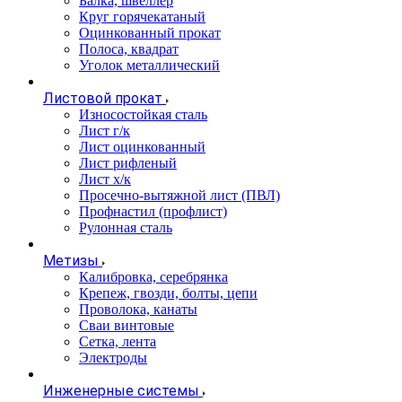
Балка, швеллер
Круг горячекатаный
Оцинкованный прокат
Полоса, квадрат
Уголок металлический
Листовой прокат
Износостойкая сталь
Лист г/к
Лист оцинкованный
Лист рифленый
Лист х/к
Просечно-вытяжной лист (ПВЛ)
Профнастил (профлист)
Рулонная сталь
Метизы
Калибровка, серебрянка
Крепеж, гвозди, болты, цепи
Проволока, канаты
Сваи винтовые
Сетка, лента
Электроды
Инженерные системы