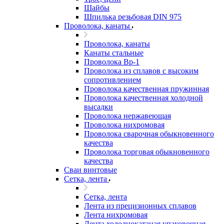
Шайбы
Шпилька резьбовая DIN 975
Проволока, канаты
Проволока, канаты
Канаты стальные
Проволока Вр-1
Проволока из сплавов с высоким
сопротивлением
Проволока качественная пружинная
Проволока качественная холодной
высадки
Проволока нержавеющая
Проволока нихромовая
Проволока сварочная обыкновенного
качества
Проволока торговая обыкновенного
качества
Сваи винтовые
Сетка, лента
Сетка, лента
Лента из прецизионных сплавов
Лента нихромовая
Лента холоднокатаная упаковочная