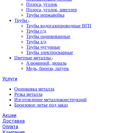
Полоса, уголок
Полоса, уголок, швеллер
Трубы нержавейка
Трубы
Трубы водогазопроводные ВГП
Трубы г/д
Трубы оцинкованные
Трубы х/д
Трубы чугунные
Трубы электросварные
Цветные металлы
Алюминий, дюраль
Медь, бронза, латунь
Услуги
Оцинковка металла
Резка металла
Изготовление металлоконструкций
Бронзовое литье под заказ
Акции
Доставка
Оплата
Компания