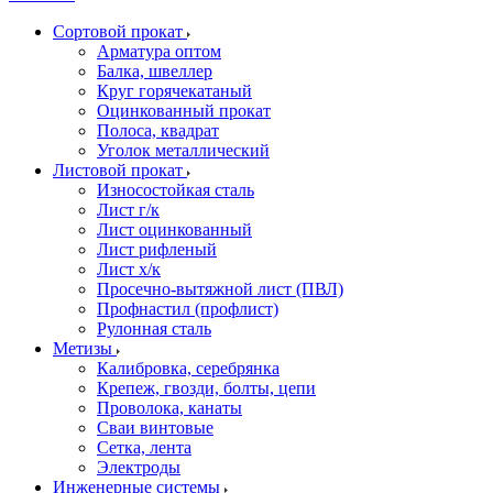
Сортовой прокат
Арматура оптом
Балка, швеллер
Круг горячекатаный
Оцинкованный прокат
Полоса, квадрат
Уголок металлический
Листовой прокат
Износостойкая сталь
Лист г/к
Лист оцинкованный
Лист рифленый
Лист х/к
Просечно-вытяжной лист (ПВЛ)
Профнастил (профлист)
Рулонная сталь
Метизы
Калибровка, серебрянка
Крепеж, гвозди, болты, цепи
Проволока, канаты
Сваи винтовые
Сетка, лента
Электроды
Инженерные системы