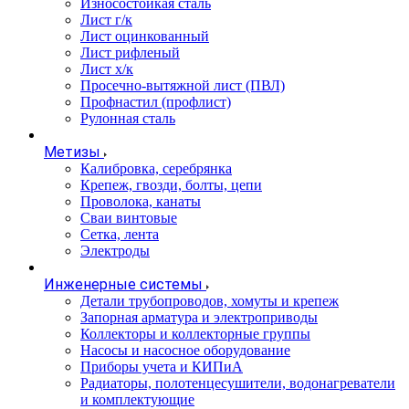
Износостойкая сталь
Лист г/к
Лист оцинкованный
Лист рифленый
Лист х/к
Просечно-вытяжной лист (ПВЛ)
Профнастил (профлист)
Рулонная сталь
Метизы
Калибровка, серебрянка
Крепеж, гвозди, болты, цепи
Проволока, канаты
Сваи винтовые
Сетка, лента
Электроды
Инженерные системы
Детали трубопроводов, хомуты и крепеж
Запорная арматура и электроприводы
Коллекторы и коллекторные группы
Насосы и насосное оборудование
Приборы учета и КИПиА
Радиаторы, полотенцесушители, водонагреватели
и комплектующие