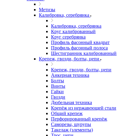
Метизы
Калибровка, серебрянка
Калибровка, серебрянка
Круг калиброванный
Круг серебрянка
Профиль фасонный квадрат
Профиль фасонный полоса
Шестигранник калиброванный
Крепеж, гвозди, болты, цепи
Крепеж, гвозди, болты, цепи
Анкерная техника
Болты
Винты
Гайки
Гвозди
Дюбельная техника
Крепёж из нержавеющей стали
Общий крепеж
Перфорированный крепёж
Саморезы, шурупы
Такелаж (элементы)
Трос, цепи