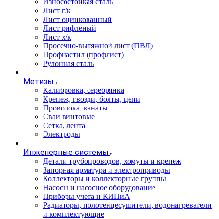
Износостойкая сталь
Лист г/к
Лист оцинкованный
Лист рифленый
Лист х/к
Просечно-вытяжной лист (ПВЛ)
Профнастил (профлист)
Рулонная сталь
Метизы
Калибровка, серебрянка
Крепеж, гвозди, болты, цепи
Проволока, канаты
Сваи винтовые
Сетка, лента
Электроды
Инженерные системы
Детали трубопроводов, хомуты и крепеж
Запорная арматура и электроприводы
Коллекторы и коллекторные группы
Насосы и насосное оборудование
Приборы учета и КИПиА
Радиаторы, полотенцесушители, водонагреватели
и комплектующие