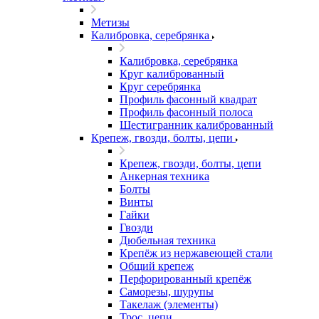
Метизы
Калибровка, серебрянка
Калибровка, серебрянка
Круг калиброванный
Круг серебрянка
Профиль фасонный квадрат
Профиль фасонный полоса
Шестигранник калиброванный
Крепеж, гвозди, болты, цепи
Крепеж, гвозди, болты, цепи
Анкерная техника
Болты
Винты
Гайки
Гвозди
Дюбельная техника
Крепёж из нержавеющей стали
Общий крепеж
Перфорированный крепёж
Саморезы, шурупы
Такелаж (элементы)
Трос, цепи