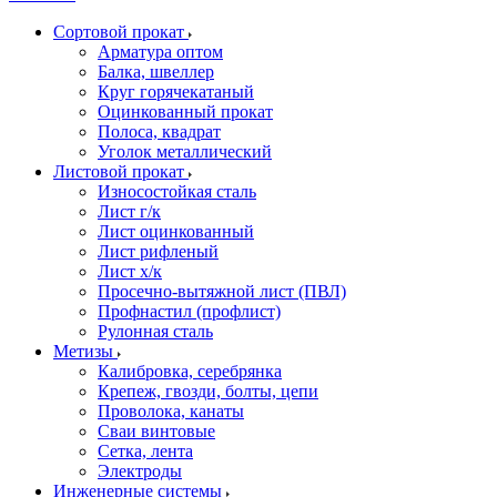
Сортовой прокат
Арматура оптом
Балка, швеллер
Круг горячекатаный
Оцинкованный прокат
Полоса, квадрат
Уголок металлический
Листовой прокат
Износостойкая сталь
Лист г/к
Лист оцинкованный
Лист рифленый
Лист х/к
Просечно-вытяжной лист (ПВЛ)
Профнастил (профлист)
Рулонная сталь
Метизы
Калибровка, серебрянка
Крепеж, гвозди, болты, цепи
Проволока, канаты
Сваи винтовые
Сетка, лента
Электроды
Инженерные системы