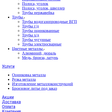
Полоса, уголок
Полоса, уголок, швеллер
Трубы нержавейка
Трубы
Трубы водогазопроводные ВГП
Трубы г/д
Трубы оцинкованные
Трубы х/д
Трубы чугунные
Трубы электросварные
Цветные металлы
Алюминий, дюраль
Медь, бронза, латунь
Услуги
Оцинковка металла
Резка металла
Изготовление металлоконструкций
Бронзовое литье под заказ
Акции
Доставка
Оплата
Компания