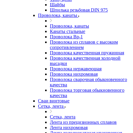
Шайбы
Шпилька резьбовая DIN 975
Проволока, канаты
Проволока, канаты
Канаты стальные
Проволока Вр-1
Проволока из сплавов с высоким
сопротивлением
Проволока качественная пружинная
Проволока качественная холодной
высадки
Проволока нержавеющая
Проволока нихромовая
Проволока сварочная обыкновенного
качества
Проволока торговая обыкновенного
качества
Сваи винтовые
Сетка, лента
Сетка, лента
Лента из прецизионных сплавов
Лента нихромовая
Лента холоднокатаная упаковочная