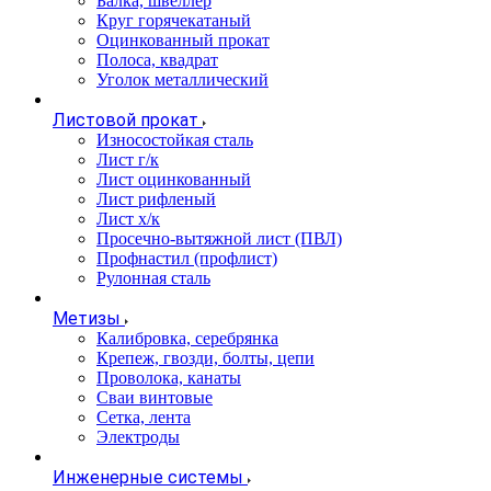
Балка, швеллер
Круг горячекатаный
Оцинкованный прокат
Полоса, квадрат
Уголок металлический
Листовой прокат
Износостойкая сталь
Лист г/к
Лист оцинкованный
Лист рифленый
Лист х/к
Просечно-вытяжной лист (ПВЛ)
Профнастил (профлист)
Рулонная сталь
Метизы
Калибровка, серебрянка
Крепеж, гвозди, болты, цепи
Проволока, канаты
Сваи винтовые
Сетка, лента
Электроды
Инженерные системы