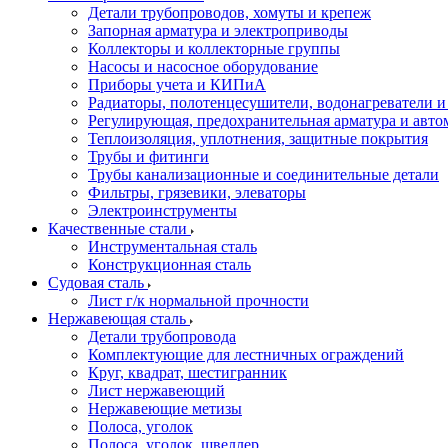
Детали трубопроводов, хомуты и крепеж
Запорная арматура и электроприводы
Коллекторы и коллекторные группы
Насосы и насосное оборудование
Приборы учета и КИПиА
Радиаторы, полотенцесушители, водонагреватели 
Регулирующая, предохранительная арматура и авто
Теплоизоляция, уплотнения, защитные покрытия
Трубы и фитинги
Трубы канализационные и соединительные детали
Фильтры, грязевики, элеваторы
Электроинструменты
Качественные стали
Инструментальная сталь
Конструкционная сталь
Судовая сталь
Лист г/к нормальной прочности
Нержавеющая сталь
Детали трубопровода
Комплектующие для лестничных ограждений
Круг, квадрат, шестигранник
Лист нержавеющий
Нержавеющие метизы
Полоса, уголок
Полоса, уголок, швеллер