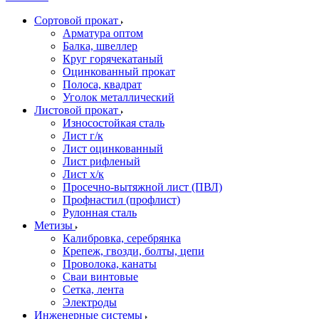
Сортовой прокат
Арматура оптом
Балка, швеллер
Круг горячекатаный
Оцинкованный прокат
Полоса, квадрат
Уголок металлический
Листовой прокат
Износостойкая сталь
Лист г/к
Лист оцинкованный
Лист рифленый
Лист х/к
Просечно-вытяжной лист (ПВЛ)
Профнастил (профлист)
Рулонная сталь
Метизы
Калибровка, серебрянка
Крепеж, гвозди, болты, цепи
Проволока, канаты
Сваи винтовые
Сетка, лента
Электроды
Инженерные системы