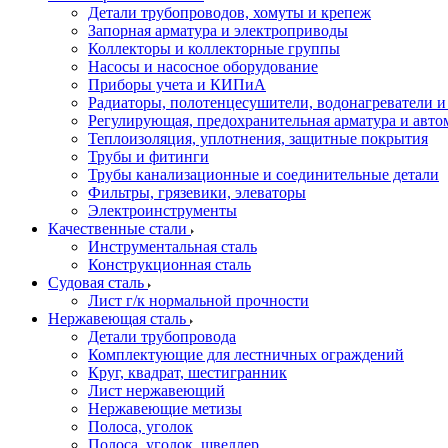
Детали трубопроводов, хомуты и крепеж
Запорная арматура и электроприводы
Коллекторы и коллекторные группы
Насосы и насосное оборудование
Приборы учета и КИПиА
Радиаторы, полотенцесушители, водонагреватели 
Регулирующая, предохранительная арматура и авто
Теплоизоляция, уплотнения, защитные покрытия
Трубы и фитинги
Трубы канализационные и соединительные детали
Фильтры, грязевики, элеваторы
Электроинструменты
Качественные стали
Инструментальная сталь
Конструкционная сталь
Судовая сталь
Лист г/к нормальной прочности
Нержавеющая сталь
Детали трубопровода
Комплектующие для лестничных ограждений
Круг, квадрат, шестигранник
Лист нержавеющий
Нержавеющие метизы
Полоса, уголок
Полоса, уголок, швеллер