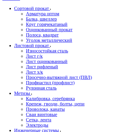
Сортовой прокат
Арматура оптом
Балка, швеллер
Круг горячекатаный
Оцинкованный прокат
Полоса, квадрат
Уголок металлический
Листовой прокат
Износостойкая сталь
Лист г/к
Лист оцинкованный
Лист рифленый
Лист х/к
Просечно-вытяжной лист (ПВЛ)
Профнастил (профлист)
Рулонная сталь
Метизы
Калибровка, серебрянка
Крепеж, гвозди, болты, цепи
Проволока, канаты
Сваи винтовые
Сетка, лента
Электроды
Инженерные системы