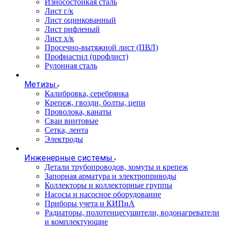
Износостойкая сталь
Лист г/к
Лист оцинкованный
Лист рифленый
Лист х/к
Просечно-вытяжной лист (ПВЛ)
Профнастил (профлист)
Рулонная сталь
Метизы
Калибровка, серебрянка
Крепеж, гвозди, болты, цепи
Проволока, канаты
Сваи винтовые
Сетка, лента
Электроды
Инженерные системы
Детали трубопроводов, хомуты и крепеж
Запорная арматура и электроприводы
Коллекторы и коллекторные группы
Насосы и насосное оборудование
Приборы учета и КИПиА
Радиаторы, полотенцесушители, водонагреватели
и комплектующие