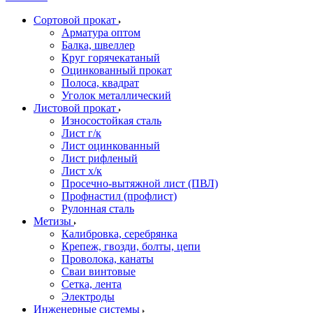
Сортовой прокат
Арматура оптом
Балка, швеллер
Круг горячекатаный
Оцинкованный прокат
Полоса, квадрат
Уголок металлический
Листовой прокат
Износостойкая сталь
Лист г/к
Лист оцинкованный
Лист рифленый
Лист х/к
Просечно-вытяжной лист (ПВЛ)
Профнастил (профлист)
Рулонная сталь
Метизы
Калибровка, серебрянка
Крепеж, гвозди, болты, цепи
Проволока, канаты
Сваи винтовые
Сетка, лента
Электроды
Инженерные системы