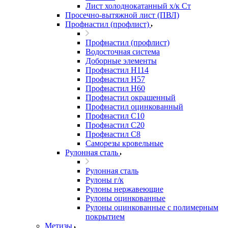
Лист холоднокатанный х/к Ст
Просечно-вытяжной лист (ПВЛ)
Профнастил (профлист)
Профнастил (профлист)
Водосточная система
Доборные элементы
Профнастил Н114
Профнастил Н57
Профнастил Н60
Профнастил окрашенный
Профнастил оцинкованный
Профнастил С10
Профнастил С20
Профнастил С8
Саморезы кровельные
Рулонная сталь
Рулонная сталь
Рулоны г/к
Рулоны нержавеющие
Рулоны оцинкованные
Рулоны оцинкованные с полимерным
покрытием
Метизы