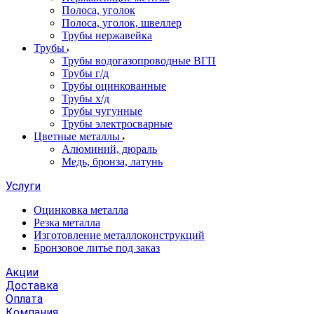
Полоса, уголок
Полоса, уголок, швеллер
Трубы нержавейка
Трубы
Трубы водогазопроводные ВГП
Трубы г/д
Трубы оцинкованные
Трубы х/д
Трубы чугунные
Трубы электросварные
Цветные металлы
Алюминий, дюраль
Медь, бронза, латунь
Услуги
Оцинковка металла
Резка металла
Изготовление металлоконструкций
Бронзовое литье под заказ
Акции
Доставка
Оплата
Компания