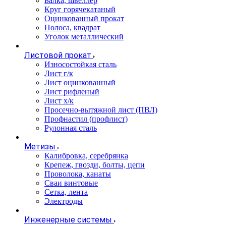
Балка, швеллер
Круг горячекатаный
Оцинкованный прокат
Полоса, квадрат
Уголок металлический
Листовой прокат
Износостойкая сталь
Лист г/к
Лист оцинкованный
Лист рифленый
Лист х/к
Просечно-вытяжной лист (ПВЛ)
Профнастил (профлист)
Рулонная сталь
Метизы
Калибровка, серебрянка
Крепеж, гвозди, болты, цепи
Проволока, канаты
Сваи винтовые
Сетка, лента
Электроды
Инженерные системы