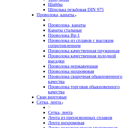
Шайбы
Шпилька резьбовая DIN 975
Проволока, канаты
Проволока, канаты
Канаты стальные
Проволока Вр-1
Проволока из сплавов с высоким
сопротивлением
Проволока качественная пружинная
Проволока качественная холодной
высадки
Проволока нержавеющая
Проволока нихромовая
Проволока сварочная обыкновенного
качества
Проволока торговая обыкновенного
качества
Сваи винтовые
Сетка, лента
Сетка, лента
Лента из прецизионных сплавов
Лента нихромовая
Лента холоднокатаная упаковочная