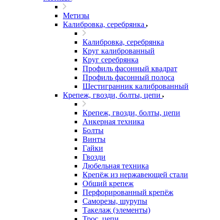
Метизы
Калибровка, серебрянка
Калибровка, серебрянка
Круг калиброванный
Круг серебрянка
Профиль фасонный квадрат
Профиль фасонный полоса
Шестигранник калиброванный
Крепеж, гвозди, болты, цепи
Крепеж, гвозди, болты, цепи
Анкерная техника
Болты
Винты
Гайки
Гвозди
Дюбельная техника
Крепёж из нержавеющей стали
Общий крепеж
Перфорированный крепёж
Саморезы, шурупы
Такелаж (элементы)
Трос, цепи