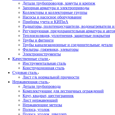
Детали трубопроводов, хомуты и крепеж
Запорная арматура и электроприводы
Коллекторы и коллекторные группы
Насосы и насосное оборудование
Приборы учета и КИПиА
Радиаторы, полотенцесушители, водонагреватели 
Регулирующая, предохранительная арматура и авто
Теплоизоляция, уплотнения, защитные покрытия
Трубы и фитинги
Трубы канализационные и соединительные детали
Фильтры, грязевики, элеваторы
Электроинструменты
Качественные стали
Инструментальная сталь
Конструкционная сталь
Судовая сталь
Лист г/к нормальной прочности
Нержавеющая сталь
Детали трубопровода
Комплектующие для лестничных ограждений
Круг, квадрат, шестигранник
Лист нержавеющий
Нержавеющие метизы
Полоса, уголок
Полоса, уголок, швеллер