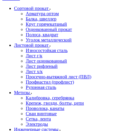
Сортовой прокат
Арматура оптом
Балка, швеллер
Круг горячекатаный
Оцинкованный прокат
Полоса, квадрат
Уголок металлический
Листовой прокат
Износостойкая сталь
Лист г/к
Лист оцинкованный
Лист рифленый
Лист х/к
Просечно-вытяжной лист (ПВЛ)
Профнастил (профлист)
Рулонная сталь
Метизы
Калибровка, серебрянка
Крепеж, гвозди, болты, цепи
Проволока, канаты
Сваи винтовые
Сетка, лента
Электроды
Инженерные системы