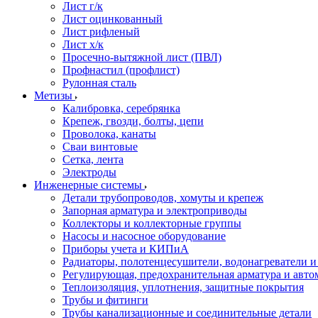
Лист г/к
Лист оцинкованный
Лист рифленый
Лист х/к
Просечно-вытяжной лист (ПВЛ)
Профнастил (профлист)
Рулонная сталь
Метизы
Калибровка, серебрянка
Крепеж, гвозди, болты, цепи
Проволока, канаты
Сваи винтовые
Сетка, лента
Электроды
Инженерные системы
Детали трубопроводов, хомуты и крепеж
Запорная арматура и электроприводы
Коллекторы и коллекторные группы
Насосы и насосное оборудование
Приборы учета и КИПиА
Радиаторы, полотенцесушители, водонагреватели 
Регулирующая, предохранительная арматура и авто
Теплоизоляция, уплотнения, защитные покрытия
Трубы и фитинги
Трубы канализационные и соединительные детали