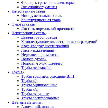
Фильтры, грязевики, элеваторы
Электроинструменты
Качественные стали
Инструментальная сталь
Конструкционная сталь
Судовая сталь
Лист г/к нормальной прочности
Нержавеющая сталь
Детали трубопровода
Комплектующие для лестничных ограждений
Круг, квадрат, шестигранник
Лист нержавеющий
Нержавеющие метизы
Полоса, уголок
Полоса, уголок, швеллер
Трубы нержавейка
Трубы
Трубы водогазопроводные ВГП
Трубы г/д
Трубы оцинкованные
Трубы х/д
Трубы чугунные
Трубы электросварные
Цветные металлы
Алюминий, дюраль