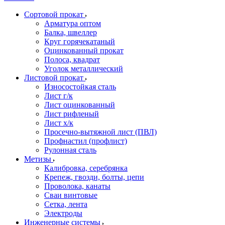
Сортовой прокат
Арматура оптом
Балка, швеллер
Круг горячекатаный
Оцинкованный прокат
Полоса, квадрат
Уголок металлический
Листовой прокат
Износостойкая сталь
Лист г/к
Лист оцинкованный
Лист рифленый
Лист х/к
Просечно-вытяжной лист (ПВЛ)
Профнастил (профлист)
Рулонная сталь
Метизы
Калибровка, серебрянка
Крепеж, гвозди, болты, цепи
Проволока, канаты
Сваи винтовые
Сетка, лента
Электроды
Инженерные системы