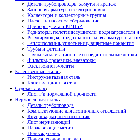
Детали трубопроводов, хомуты и крепеж
Запорная арматура и электроприводы
Коллекторы и коллекторные группы
Насосы и насосное оборудование
Приборы учета и КИПиА
Радиаторы, полотенцесушители, водонагреватели 
Регулирующая, предохранительная арматура и авто
Теплоизоляция, уплотнения, защитные покрытия
Трубы и фитинги
Трубы канализационные и соединительные детали
Фильтры, грязевики, элеваторы
Электроинструменты
Качественные стали
Инструментальная сталь
Конструкционная сталь
Судовая сталь
Лист г/к нормальной прочности
Нержавеющая сталь
Детали трубопровода
Комплектующие для лестничных ограждений
Круг, квадрат, шестигранник
Лист нержавеющий
Нержавеющие метизы
Полоса, уголок
Полоса, уголок, швеллер