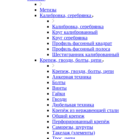
Метизы
Калибровка, серебрянка
Калибровка, серебрянка
Круг калиброванный
Круг серебрянка
Профиль фасонный квадрат
Профиль фасонный полоса
Шестигранник калиброванный
Крепеж, гвозди, болты, цепи
Крепеж, гвозди, болты, цепи
Анкерная техника
Болты
Винты
Гайки
Гвозди
Дюбельная техника
Крепёж из нержавеющей стали
Общий крепеж
Перфорированный крепёж
Саморезы, шурупы
Такелаж (элементы)
Трос, цепи