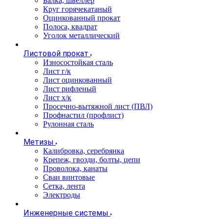
Балка, швеллер
Круг горячекатаный
Оцинкованный прокат
Полоса, квадрат
Уголок металлический
Листовой прокат
Износостойкая сталь
Лист г/к
Лист оцинкованный
Лист рифленый
Лист х/к
Просечно-вытяжной лист (ПВЛ)
Профнастил (профлист)
Рулонная сталь
Метизы
Калибровка, серебрянка
Крепеж, гвозди, болты, цепи
Проволока, канаты
Сваи винтовые
Сетка, лента
Электроды
Инженерные системы