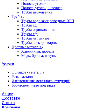
Полоса, уголок
Полоса, уголок, швеллер
Трубы нержавейка
Трубы
Трубы водогазопроводные ВГП
Трубы г/д
Трубы оцинкованные
Трубы х/д
Трубы чугунные
Трубы электросварные
Цветные металлы
Алюминий, дюраль
Медь, бронза, латунь
Услуги
Оцинковка металла
Резка металла
Изготовление металлоконструкций
Бронзовое литье под заказ
Акции
Доставка
Оплата
Компания