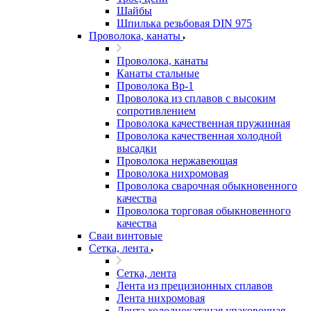
Шайбы
Шпилька резьбовая DIN 975
Проволока, канаты
Проволока, канаты
Канаты стальные
Проволока Вр-1
Проволока из сплавов с высоким
сопротивлением
Проволока качественная пружинная
Проволока качественная холодной
высадки
Проволока нержавеющая
Проволока нихромовая
Проволока сварочная обыкновенного
качества
Проволока торговая обыкновенного
качества
Сваи винтовые
Сетка, лента
Сетка, лента
Лента из прецизионных сплавов
Лента нихромовая
Лента холоднокатаная упаковочная