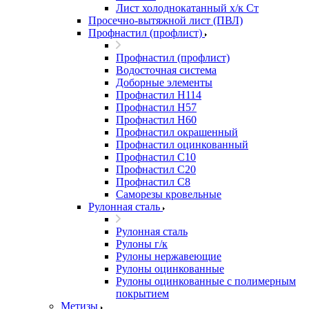
Лист холоднокатанный х/к Ст
Просечно-вытяжной лист (ПВЛ)
Профнастил (профлист)
Профнастил (профлист)
Водосточная система
Доборные элементы
Профнастил Н114
Профнастил Н57
Профнастил Н60
Профнастил окрашенный
Профнастил оцинкованный
Профнастил С10
Профнастил С20
Профнастил С8
Саморезы кровельные
Рулонная сталь
Рулонная сталь
Рулоны г/к
Рулоны нержавеющие
Рулоны оцинкованные
Рулоны оцинкованные с полимерным
покрытием
Метизы