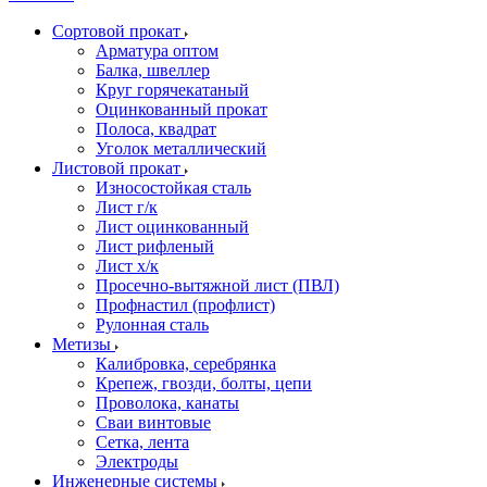
Сортовой прокат
Арматура оптом
Балка, швеллер
Круг горячекатаный
Оцинкованный прокат
Полоса, квадрат
Уголок металлический
Листовой прокат
Износостойкая сталь
Лист г/к
Лист оцинкованный
Лист рифленый
Лист х/к
Просечно-вытяжной лист (ПВЛ)
Профнастил (профлист)
Рулонная сталь
Метизы
Калибровка, серебрянка
Крепеж, гвозди, болты, цепи
Проволока, канаты
Сваи винтовые
Сетка, лента
Электроды
Инженерные системы