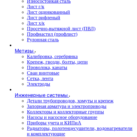
Износостойкая сталь
Лист г/к
Лист оцинкованный
Лист рифленый
Лист х/к
Просечно-вытяжной лист (ПВЛ)
Профнастил (профлист)
Рулонная сталь
Метизы
Калибровка, серебрянка
Крепеж, гвозди, болты, цепи
Проволока, канаты
Сваи винтовые
Сетка, лента
Электроды
Инженерные системы
Детали трубопроводов, хомуты и крепеж
Запорная арматура и электроприводы
Коллекторы и коллекторные группы
Насосы и насосное оборудование
Приборы учета и КИПиА
Радиаторы, полотенцесушители, водонагреватели
и комплектующие