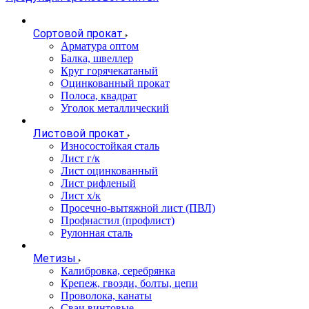
Сортовой прокат
Арматура оптом
Балка, швеллер
Круг горячекатаный
Оцинкованный прокат
Полоса, квадрат
Уголок металлический
Листовой прокат
Износостойкая сталь
Лист г/к
Лист оцинкованный
Лист рифленый
Лист х/к
Просечно-вытяжной лист (ПВЛ)
Профнастил (профлист)
Рулонная сталь
Метизы
Калибровка, серебрянка
Крепеж, гвозди, болты, цепи
Проволока, канаты
Сваи винтовые