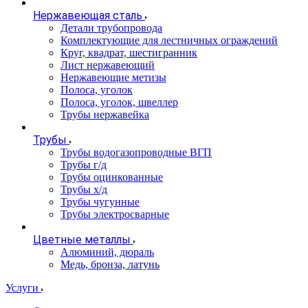
Нержавеющая сталь
Детали трубопровода
Комплектующие для лестничных ограждений
Круг, квадрат, шестигранник
Лист нержавеющий
Нержавеющие метизы
Полоса, уголок
Полоса, уголок, швеллер
Трубы нержавейка
Трубы
Трубы водогазопроводные ВГП
Трубы г/д
Трубы оцинкованные
Трубы х/д
Трубы чугунные
Трубы электросварные
Цветные металлы
Алюминий, дюраль
Медь, бронза, латунь
Услуги