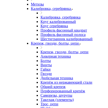
Метизы
Калибровка, серебрянка
Калибровка, серебрянка
Круг калиброванный
Круг серебрянка
Профиль фасонный квадрат
Профиль фасонный полоса
Шестигранник калиброванный
Крепеж, гвозди, болты, цепи
Крепеж, гвозди, болты, цепи
Анкерная техника
Болты
Винты
Гайки
Гвозди
Дюбельная техника
Крепёж из нержавеющей стали
Общий крепеж
Перфорированный крепёж
Саморезы, шурупы
Такелаж (элементы)
Трос, цепи