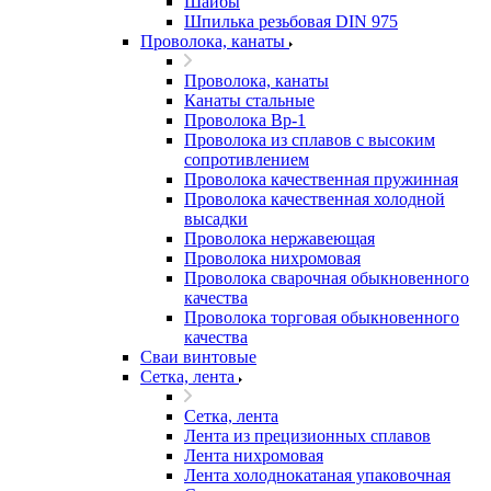
Шайбы
Шпилька резьбовая DIN 975
Проволока, канаты
Проволока, канаты
Канаты стальные
Проволока Вр-1
Проволока из сплавов с высоким
сопротивлением
Проволока качественная пружинная
Проволока качественная холодной
высадки
Проволока нержавеющая
Проволока нихромовая
Проволока сварочная обыкновенного
качества
Проволока торговая обыкновенного
качества
Сваи винтовые
Сетка, лента
Сетка, лента
Лента из прецизионных сплавов
Лента нихромовая
Лента холоднокатаная упаковочная