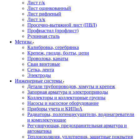
Лист г/к
Лист оцинкованный
Лист рифленый
Лист х/к
Просечно-вытяжной лист (ПВЛ)
Профнастил (профлист)
Рулонная сталь
Метизы
Калибровка, серебрянка
Крепеж, гвозди, болты, цепи
Проволока, канаты
Сваи винтовые
Сетка, лента
Электроды
Инженерные системы
Детали трубопроводов, хомуты и крепеж
Запорная арматура и электроприводы
Коллекторы и коллекторные группы
Насосы и насосное оборудование
Приборы учета и КИПиА
Радиаторы, полотенцесушители, водонагреватели
и комплектующие
Регулирующая, предохранительная арматура и
автоматика
Теплоизоляция, уплотнения, защитные покрытия