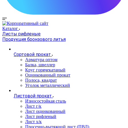
Каталог
Листы рифленые
Продукция бронзового литья
Сортовой прокат
Арматура оптом
Балка, швеллер
Круг горячекатаный
Оцинкованный прокат
Полоса, квадрат
Уголок металлический
Листовой прокат
Износостойкая сталь
Лист г/к
Лист оцинкованный
Лист рифленый
Лист х/к
Просечно-вытяжной лист (ПВЛ)