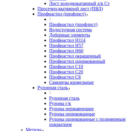
Лист холоднокатанный х/к Ст
Просечно-вытяжной лист (ПВЛ)
Профнастил (профлист)
Профнастил (профлист)
Водосточная система
Доборные элементы
Профнастил Н114
Профнастил Н57
Профнастил Н60
Профнастил окрашенный
Профнастил оцинкованный
Профнастил С10
Профнастил С20
Профнастил С8
Саморезы кровельные
Рулонная сталь
Рулонная сталь
Рулоны г/к
Рулоны нержавеющие
Рулоны оцинкованные
Рулоны оцинкованные с полимерным
покрытием
Метизы