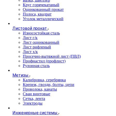
Балка, швеллер
Круг горячекатаный
Оцинкованный прокат
Полоса, квадрат
Уголок металлический
Листовой прокат
Износостойкая сталь
Лист г/к
Лист оцинкованный
Лист рифленый
Лист х/к
Просечно-вытяжной лист (ПВЛ)
Профнастил (профлист)
Рулонная сталь
Метизы
Калибровка, серебрянка
Крепеж, гвозди, болты, цепи
Проволока, канаты
Сваи винтовые
Сетка, лента
Электроды
Инженерные системы