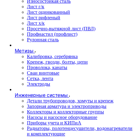
Износостойкая сталь
Лист г/к
Лист оцинкованный
Лист рифленый
Лист х/к
Просечно-вытяжной лист (ПВЛ)
Профнастил (профлист)
Рулонная сталь
Метизы
Калибровка, серебрянка
Крепеж, гвозди, болты, цепи
Проволока, канаты
Сваи винтовые
Сетка, лента
Электроды
Инженерные системы
Детали трубопроводов, хомуты и крепеж
Запорная арматура и электроприводы
Коллекторы и коллекторные группы
Насосы и насосное оборудование
Приборы учета и КИПиА
Радиаторы, полотенцесушители, водонагреватели
и комплектующие