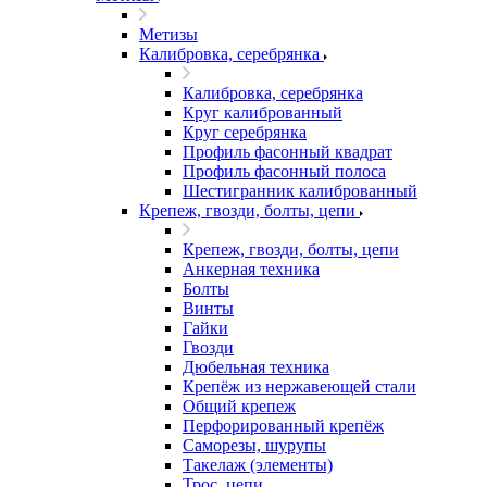
Метизы
Калибровка, серебрянка
Калибровка, серебрянка
Круг калиброванный
Круг серебрянка
Профиль фасонный квадрат
Профиль фасонный полоса
Шестигранник калиброванный
Крепеж, гвозди, болты, цепи
Крепеж, гвозди, болты, цепи
Анкерная техника
Болты
Винты
Гайки
Гвозди
Дюбельная техника
Крепёж из нержавеющей стали
Общий крепеж
Перфорированный крепёж
Саморезы, шурупы
Такелаж (элементы)
Трос, цепи