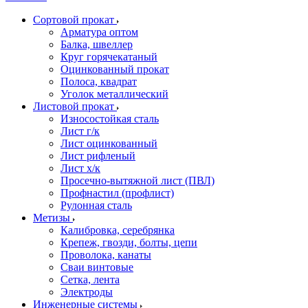
Сортовой прокат
Арматура оптом
Балка, швеллер
Круг горячекатаный
Оцинкованный прокат
Полоса, квадрат
Уголок металлический
Листовой прокат
Износостойкая сталь
Лист г/к
Лист оцинкованный
Лист рифленый
Лист х/к
Просечно-вытяжной лист (ПВЛ)
Профнастил (профлист)
Рулонная сталь
Метизы
Калибровка, серебрянка
Крепеж, гвозди, болты, цепи
Проволока, канаты
Сваи винтовые
Сетка, лента
Электроды
Инженерные системы