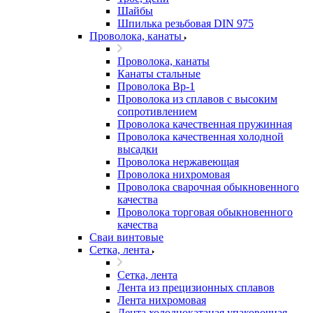
Шайбы
Шпилька резьбовая DIN 975
Проволока, канаты
Проволока, канаты
Канаты стальные
Проволока Вр-1
Проволока из сплавов с высоким
сопротивлением
Проволока качественная пружинная
Проволока качественная холодной
высадки
Проволока нержавеющая
Проволока нихромовая
Проволока сварочная обыкновенного
качества
Проволока торговая обыкновенного
качества
Сваи винтовые
Сетка, лента
Сетка, лента
Лента из прецизионных сплавов
Лента нихромовая
Лента холоднокатаная упаковочная