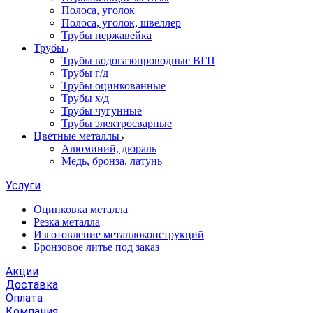
Полоса, уголок
Полоса, уголок, швеллер
Трубы нержавейка
Трубы
Трубы водогазопроводные ВГП
Трубы г/д
Трубы оцинкованные
Трубы х/д
Трубы чугунные
Трубы электросварные
Цветные металлы
Алюминий, дюраль
Медь, бронза, латунь
Услуги
Оцинковка металла
Резка металла
Изготовление металлоконструкций
Бронзовое литье под заказ
Акции
Доставка
Оплата
Компания