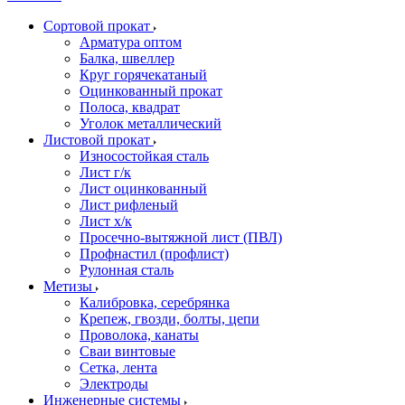
Сортовой прокат
Арматура оптом
Балка, швеллер
Круг горячекатаный
Оцинкованный прокат
Полоса, квадрат
Уголок металлический
Листовой прокат
Износостойкая сталь
Лист г/к
Лист оцинкованный
Лист рифленый
Лист х/к
Просечно-вытяжной лист (ПВЛ)
Профнастил (профлист)
Рулонная сталь
Метизы
Калибровка, серебрянка
Крепеж, гвозди, болты, цепи
Проволока, канаты
Сваи винтовые
Сетка, лента
Электроды
Инженерные системы