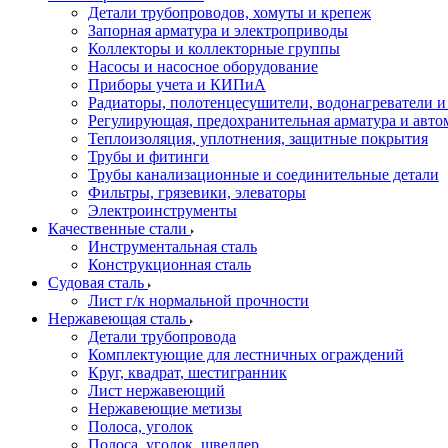
Детали трубопроводов, хомуты и крепеж
Запорная арматура и электроприводы
Коллекторы и коллекторные группы
Насосы и насосное оборудование
Приборы учета и КИПиА
Радиаторы, полотенцесушители, водонагреватели 
Регулирующая, предохранительная арматура и авто
Теплоизоляция, уплотнения, защитные покрытия
Трубы и фитинги
Трубы канализационные и соединительные детали
Фильтры, грязевики, элеваторы
Электроинструменты
Качественные стали
Инструментальная сталь
Конструкционная сталь
Судовая сталь
Лист г/к нормальной прочности
Нержавеющая сталь
Детали трубопровода
Комплектующие для лестничных ограждений
Круг, квадрат, шестигранник
Лист нержавеющий
Нержавеющие метизы
Полоса, уголок
Полоса, уголок, швеллер