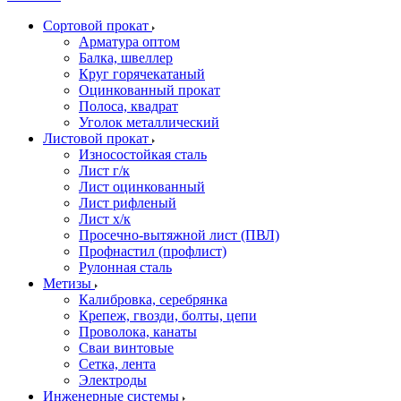
Сортовой прокат
Арматура оптом
Балка, швеллер
Круг горячекатаный
Оцинкованный прокат
Полоса, квадрат
Уголок металлический
Листовой прокат
Износостойкая сталь
Лист г/к
Лист оцинкованный
Лист рифленый
Лист х/к
Просечно-вытяжной лист (ПВЛ)
Профнастил (профлист)
Рулонная сталь
Метизы
Калибровка, серебрянка
Крепеж, гвозди, болты, цепи
Проволока, канаты
Сваи винтовые
Сетка, лента
Электроды
Инженерные системы