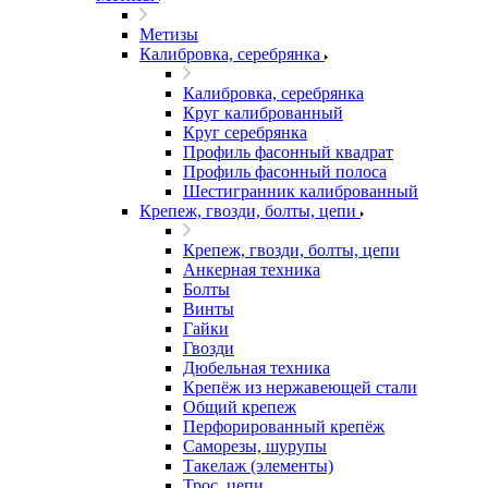
Метизы
Калибровка, серебрянка
Калибровка, серебрянка
Круг калиброванный
Круг серебрянка
Профиль фасонный квадрат
Профиль фасонный полоса
Шестигранник калиброванный
Крепеж, гвозди, болты, цепи
Крепеж, гвозди, болты, цепи
Анкерная техника
Болты
Винты
Гайки
Гвозди
Дюбельная техника
Крепёж из нержавеющей стали
Общий крепеж
Перфорированный крепёж
Саморезы, шурупы
Такелаж (элементы)
Трос, цепи