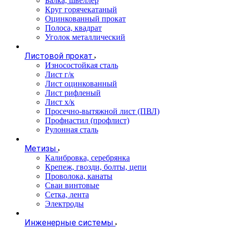
Балка, швеллер
Круг горячекатаный
Оцинкованный прокат
Полоса, квадрат
Уголок металлический
Листовой прокат
Износостойкая сталь
Лист г/к
Лист оцинкованный
Лист рифленый
Лист х/к
Просечно-вытяжной лист (ПВЛ)
Профнастил (профлист)
Рулонная сталь
Метизы
Калибровка, серебрянка
Крепеж, гвозди, болты, цепи
Проволока, канаты
Сваи винтовые
Сетка, лента
Электроды
Инженерные системы