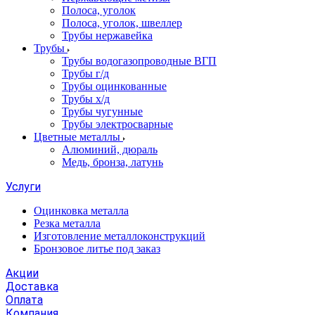
Полоса, уголок
Полоса, уголок, швеллер
Трубы нержавейка
Трубы
Трубы водогазопроводные ВГП
Трубы г/д
Трубы оцинкованные
Трубы х/д
Трубы чугунные
Трубы электросварные
Цветные металлы
Алюминий, дюраль
Медь, бронза, латунь
Услуги
Оцинковка металла
Резка металла
Изготовление металлоконструкций
Бронзовое литье под заказ
Акции
Доставка
Оплата
Компания