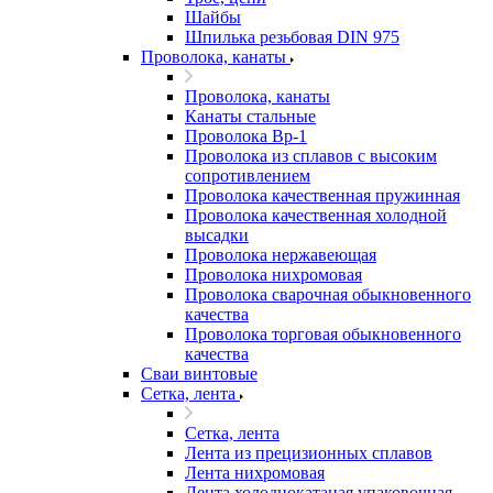
Шайбы
Шпилька резьбовая DIN 975
Проволока, канаты
Проволока, канаты
Канаты стальные
Проволока Вр-1
Проволока из сплавов с высоким
сопротивлением
Проволока качественная пружинная
Проволока качественная холодной
высадки
Проволока нержавеющая
Проволока нихромовая
Проволока сварочная обыкновенного
качества
Проволока торговая обыкновенного
качества
Сваи винтовые
Сетка, лента
Сетка, лента
Лента из прецизионных сплавов
Лента нихромовая
Лента холоднокатаная упаковочная