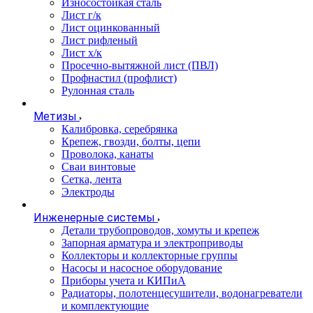
Износостойкая сталь
Лист г/к
Лист оцинкованный
Лист рифленый
Лист х/к
Просечно-вытяжной лист (ПВЛ)
Профнастил (профлист)
Рулонная сталь
Метизы
Калибровка, серебрянка
Крепеж, гвозди, болты, цепи
Проволока, канаты
Сваи винтовые
Сетка, лента
Электроды
Инженерные системы
Детали трубопроводов, хомуты и крепеж
Запорная арматура и электроприводы
Коллекторы и коллекторные группы
Насосы и насосное оборудование
Приборы учета и КИПиА
Радиаторы, полотенцесушители, водонагреватели
и комплектующие