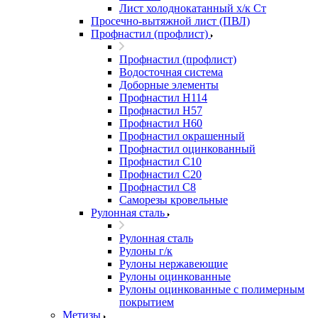
Лист холоднокатанный х/к Ст
Просечно-вытяжной лист (ПВЛ)
Профнастил (профлист)
Профнастил (профлист)
Водосточная система
Доборные элементы
Профнастил Н114
Профнастил Н57
Профнастил Н60
Профнастил окрашенный
Профнастил оцинкованный
Профнастил С10
Профнастил С20
Профнастил С8
Саморезы кровельные
Рулонная сталь
Рулонная сталь
Рулоны г/к
Рулоны нержавеющие
Рулоны оцинкованные
Рулоны оцинкованные с полимерным
покрытием
Метизы