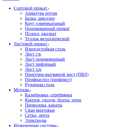
Сортовой прокат
Арматура оптом
Балка, швеллер
Круг горячекатаный
Оцинкованный прокат
Полоса, квадрат
Уголок металлический
Листовой прокат
Износостойкая сталь
Лист г/к
Лист оцинкованный
Лист рифленый
Лист х/к
Просечно-вытяжной лист (ПВЛ)
Профнастил (профлист)
Рулонная сталь
Метизы
Калибровка, серебрянка
Крепеж, гвозди, болты, цепи
Проволока, канаты
Сваи винтовые
Сетка, лента
Электроды
Инженерные системы