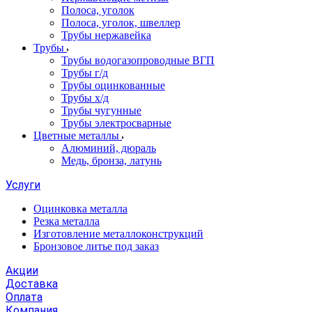
Полоса, уголок
Полоса, уголок, швеллер
Трубы нержавейка
Трубы
Трубы водогазопроводные ВГП
Трубы г/д
Трубы оцинкованные
Трубы х/д
Трубы чугунные
Трубы электросварные
Цветные металлы
Алюминий, дюраль
Медь, бронза, латунь
Услуги
Оцинковка металла
Резка металла
Изготовление металлоконструкций
Бронзовое литье под заказ
Акции
Доставка
Оплата
Компания