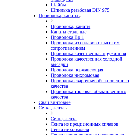
Шайбы
Шпилька резьбовая DIN 975
Проволока, канаты
Проволока, канаты
Канаты стальные
Проволока Вр-1
Проволока из сплавов с высоким
сопротивлением
Проволока качественная пружинная
Проволока качественная холодной
высадки
Проволока нержавеющая
Проволока нихромовая
Проволока сварочная обыкновенного
качества
Проволока торговая обыкновенного
качества
Сваи винтовые
Сетка, лента
Сетка, лента
Лента из прецизионных сплавов
Лента нихромовая
Лента холоднокатаная упаковочная