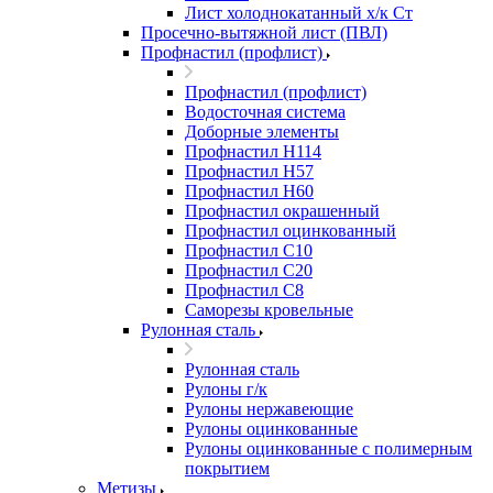
Лист холоднокатанный х/к Ст
Просечно-вытяжной лист (ПВЛ)
Профнастил (профлист)
Профнастил (профлист)
Водосточная система
Доборные элементы
Профнастил Н114
Профнастил Н57
Профнастил Н60
Профнастил окрашенный
Профнастил оцинкованный
Профнастил С10
Профнастил С20
Профнастил С8
Саморезы кровельные
Рулонная сталь
Рулонная сталь
Рулоны г/к
Рулоны нержавеющие
Рулоны оцинкованные
Рулоны оцинкованные с полимерным
покрытием
Метизы