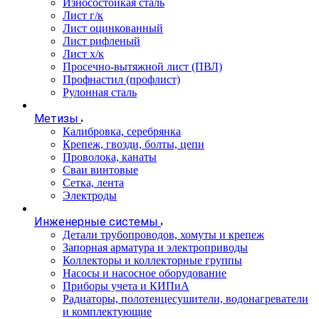
Износостойкая сталь
Лист г/к
Лист оцинкованный
Лист рифленый
Лист х/к
Просечно-вытяжной лист (ПВЛ)
Профнастил (профлист)
Рулонная сталь
Метизы
Калибровка, серебрянка
Крепеж, гвозди, болты, цепи
Проволока, канаты
Сваи винтовые
Сетка, лента
Электроды
Инженерные системы
Детали трубопроводов, хомуты и крепеж
Запорная арматура и электроприводы
Коллекторы и коллекторные группы
Насосы и насосное оборудование
Приборы учета и КИПиА
Радиаторы, полотенцесушители, водонагреватели
и комплектующие