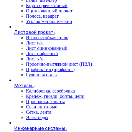
Балка, швеллер
Круг горячекатаный
Оцинкованный прокат
Полоса, квадрат
Уголок металлический
Листовой прокат
Износостойкая сталь
Лист г/к
Лист оцинкованный
Лист рифленый
Лист х/к
Просечно-вытяжной лист (ПВЛ)
Профнастил (профлист)
Рулонная сталь
Метизы
Калибровка, серебрянка
Крепеж, гвозди, болты, цепи
Проволока, канаты
Сваи винтовые
Сетка, лента
Электроды
Инженерные системы