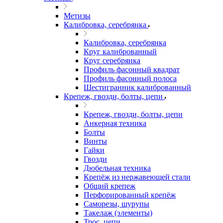
Метизы
Калибровка, серебрянка
Калибровка, серебрянка
Круг калиброванный
Круг серебрянка
Профиль фасонный квадрат
Профиль фасонный полоса
Шестигранник калиброванный
Крепеж, гвозди, болты, цепи
Крепеж, гвозди, болты, цепи
Анкерная техника
Болты
Винты
Гайки
Гвозди
Дюбельная техника
Крепёж из нержавеющей стали
Общий крепеж
Перфорированный крепёж
Саморезы, шурупы
Такелаж (элементы)
Трос, цепи